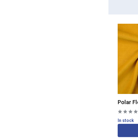
Stars
(1)
Diamond / Checks
(10)
Show more
Properties
Stretch
(16)
Polar F
In stock