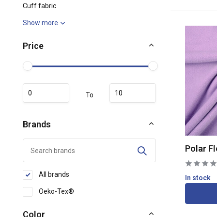
Cuff fabric
Show more
Price
To
Brands
Polar Fl
All brands
In stock
Oeko-Tex®
Color