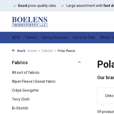
 ratio
Large assortment with
fast delivery
High quality
fash
NEW!
Fabrics
Spring/Summer
Summer Sale
Winter S
Back
Home
Fabrics
Polar fleece
Pol
Fabrics
All sort of fabrics
Our bra
Alpen Fleece | Sweat fabric
Crêpe Georgette
Oeko
Terry Cloth
Bi-Stretch
59 produc