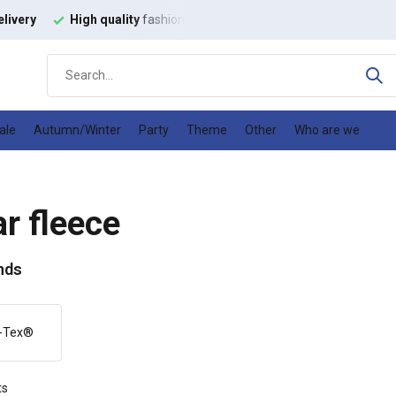
ion fabrics
Good
price-quality ratio
ale
Autumn/Winter
Party
Theme
Other
Who are we
ar fleece
nds
-Tex®
ts