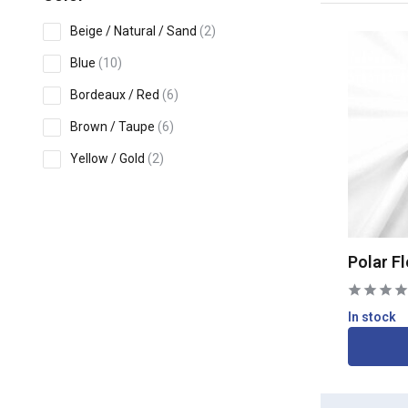
Beige / Natural / Sand
(2)
Blue
(10)
Bordeaux / Red
(6)
Brown / Taupe
(6)
Yellow / Gold
(2)
Grey / Silver
(7)
Show more
Polar F
Print
Uni
(39)
In stock
Printed
(20)
Flowers / Leaves
(2)
Animals
(6)