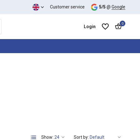
Customer service
5/5
@
Google
0
Login
Create an account
Create an account
Show:
Sort by: