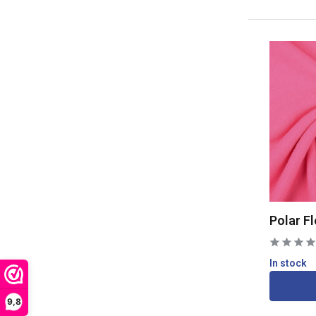
Polar F
In stock
9,8