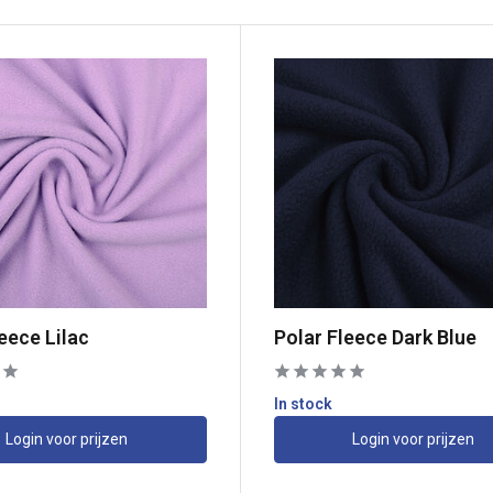
eece Lilac
Polar Fleece Dark Blue
In stock
Login voor prijzen
Login voor prijzen