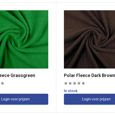
leece Grassgreen
Polar Fleece Dark Brow
In stock
Login voor prijzen
Login voor prijzen