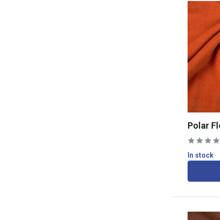
Polar F
In stock