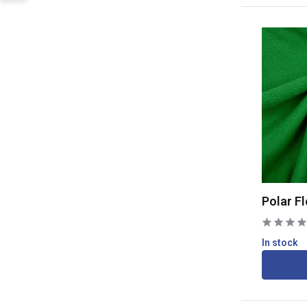
Polar F
In stock