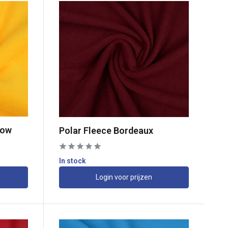
low
Polar Fleece Bordeaux
In stock
Login voor prijzen