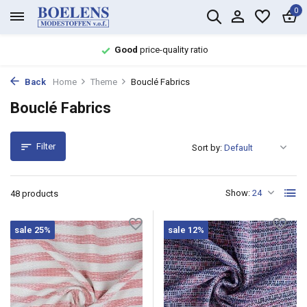
0
Large assortment with
fast delivery
Back
Home
Theme
Bouclé Fabrics
Bouclé Fabrics
Filter
Sort by:
Show:
48 products
sale 25%
sale 12%