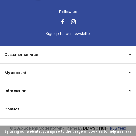
Follow us
Sign up for our newsletter
Customer service
My account
Information
Contact
© 2026 Boelens Modestoffen - Theme By
DMWS
x
Plus+
RSS feed
By using our website, you agree to the usage of cookies to help us make