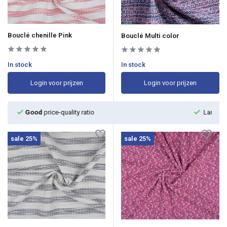
Bouclé chenille Pink
Bouclé Multi color
In stock
In stock
Login voor prijzen
Login voor prijzen
Large assortment with
fast delivery
sale 25%
sale 25%