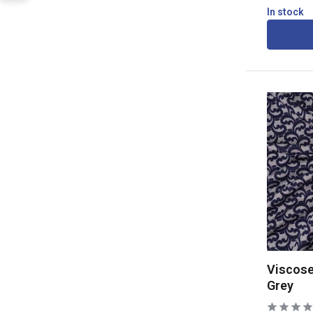
In stock
Viscose
Grey