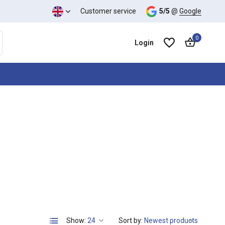
Customer service
5/5
@
Google
0
Login
Create an account
Create an account
Show:
Sort by: