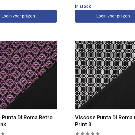
In stock
Login voor prijzen
Login voor prijzen
 Punta Di Roma Retro
Viscose Punta Di Roma
ink
Print 3