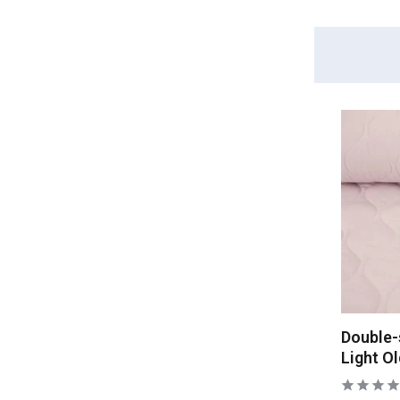
Stars
(7)
Dots
(4)
Show more
Properties
Stretch
(204)
Not Stretchable
(64)
Double-
Light Ol