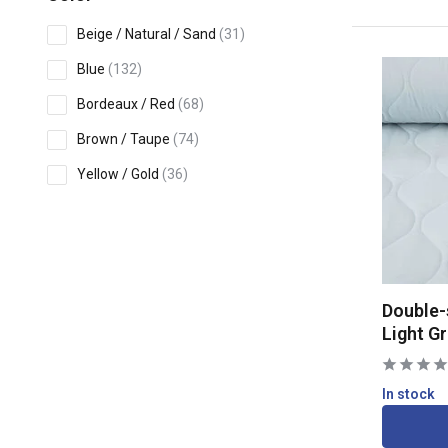
Beige / Natural / Sand
(31)
Blue
(132)
Bordeaux / Red
(68)
Brown / Taupe
(74)
Yellow / Gold
(36)
Glitter
(65)
Show more
Print
Double-
Uni
(319)
Light G
Printed
(384)
In stock
Flowers / Leaves
(55)
Animals
(69)