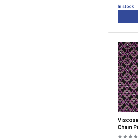
In stock
Viscose
Chain P