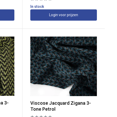
In stock
Login voor prijzen
a 3-
Viscose Jacquard Zigana 3-
Tone Petrol