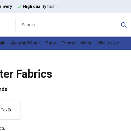
ion fabrics
Good
price-quality ratio
ale
Autumn/Winter
Party
Theme
Other
Who are we
ter Fabrics
nds
-Tex®
cts