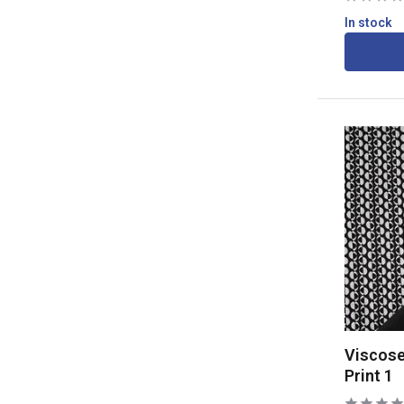
In stock
Viscose
Print 1