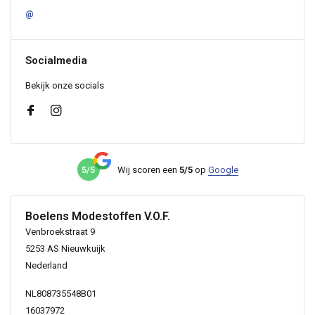
@
Socialmedia
Bekijk onze socials
5/5
Wij scoren een
5/5
op
Google
Boelens Modestoffen V.O.F.
Venbroekstraat 9
5253 AS Nieuwkuijk
Nederland
NL808735548B01
16037972