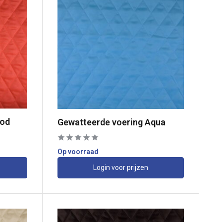
ood
Gewatteerde voering Aqua
Op voorraad
Login voor prijzen