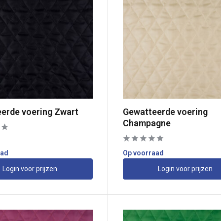
erde voering Zwart
Gewatteerde voering
Champagne
aad
Op voorraad
Login voor prijzen
Login voor prijzen