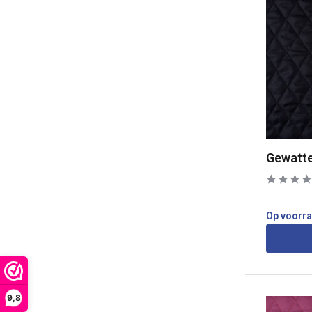
Gewatte
Op voorr
9,8