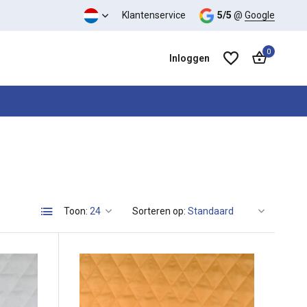
Klantenservice
5/5
@
Google
0
Inloggen
Account aanmaken
Account aanmaken
Toon:
Sorteren op: