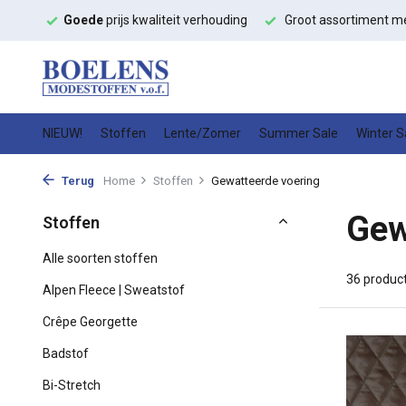
ouding
Groot assortiment met
snelle levering
Hoge kwalitei
NIEUW!
Stoffen
Lente/Zomer
Summer Sale
Winter S
Terug
Home
Stoffen
Gewatteerde voering
Gew
Stoffen
Alle soorten stoffen
36 produc
Alpen Fleece | Sweatstof
Crêpe Georgette
Badstof
Bi-Stretch