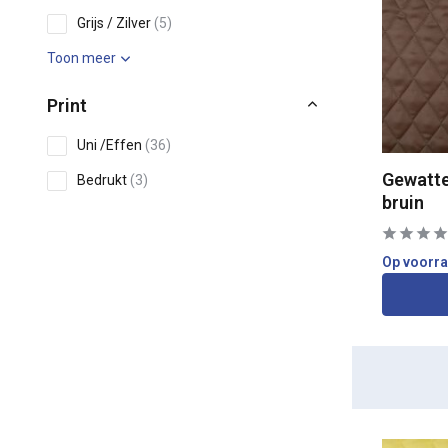
Grijs / Zilver
(5)
Toon meer
Print
Uni /Effen
(36)
Gewatte
Bedrukt
(3)
bruin
Dieren
(1)
Eigenschappen
Op voorr
Niet Rekbaar
(11)