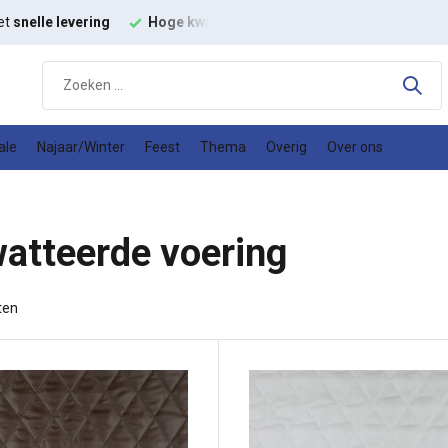
t
modestoffen
Goede
prijs kwaliteit verhouding
ale
Najaar/Winter
Feest
Thema
Overig
Over ons
atteerde voering
ten