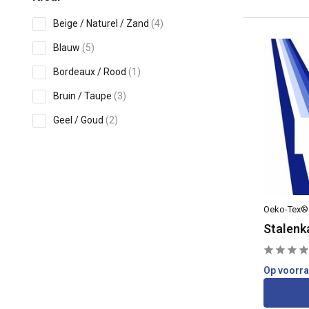
Beige / Naturel / Zand
(4)
Blauw
(5)
Bordeaux / Rood
(1)
Bruin / Taupe
(3)
Geel / Goud
(2)
Grijs / Zilver
(6)
Toon meer
Print
Oeko-Tex®
Stalenk
Uni /Effen
(36)
Eigenschappen
Op voorr
Niet Rekbaar
(32)