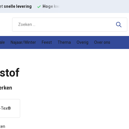
t
modestoffen
Goede
prijs kwaliteit verhouding
ale
Najaar/Winter
Feest
Thema
Overig
Over ons
stof
erken
-Tex®
ten