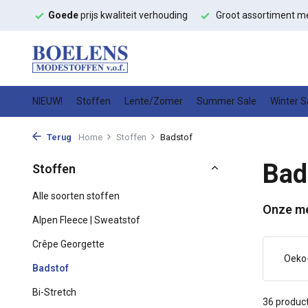
ouding
Groot assortiment met
snelle levering
Hoge kwalitei
NIEUW!
Stoffen
Lente/Zomer
Summer Sale
Winter S
Terug
Home
Stoffen
Badstof
Bad
Stoffen
Alle soorten stoffen
Onze m
Alpen Fleece | Sweatstof
Crêpe Georgette
Oeko
Badstof
Bi-Stretch
36 produc