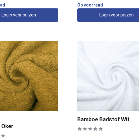
aad
Op voorraad
Login voor prijzen
Login voor prijzen
Bamboe Badstof Wit
 Oker