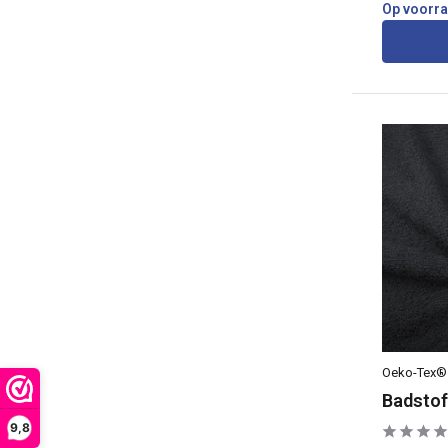
Op voorr
Oeko-Tex®
Badstof
9,8