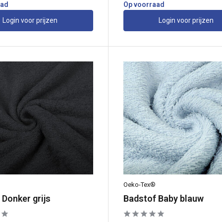
aad
Op voorraad
Login voor prijzen
Login voor prijzen
Oeko-Tex®
 Donker grijs
Badstof Baby blauw