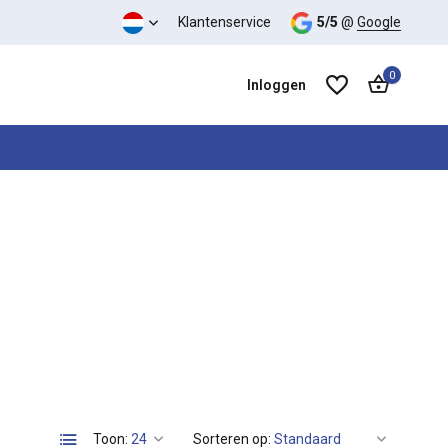
Klantenservice
5/5
@
Google
0
Inloggen
Account aanmaken
Account aanmaken
Toon:
Sorteren op: