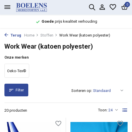
0
Groot assortiment met
snelle levering
Terug
Home
Stoffen
Work Wear (katoen polyester)
Work Wear (katoen polyester)
Onze merken
Oeko-Tex®
Filter
Sorteren op:
Toon:
20 producten