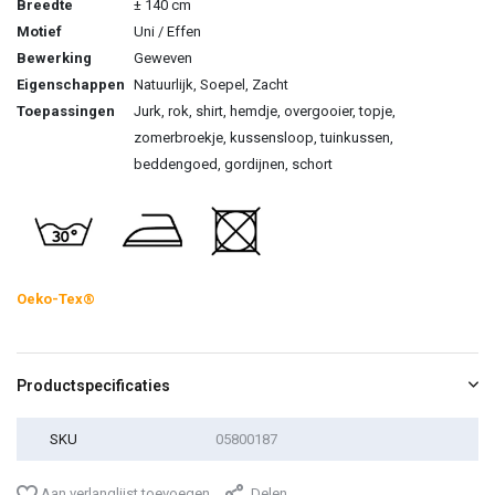
Breedte
± 140 cm
Motief
Uni / Effen
Bewerking
Geweven
Eigenschappen
Natuurlijk, Soepel, Zacht
Toepassingen
Jurk, rok, shirt, hemdje, overgooier, topje,
zomerbroekje, kussensloop, tuinkussen,
beddengoed, gordijnen, schort
Oeko-Tex®
Productspecificaties
SKU
05800187
Aan verlanglijst toevoegen
Delen