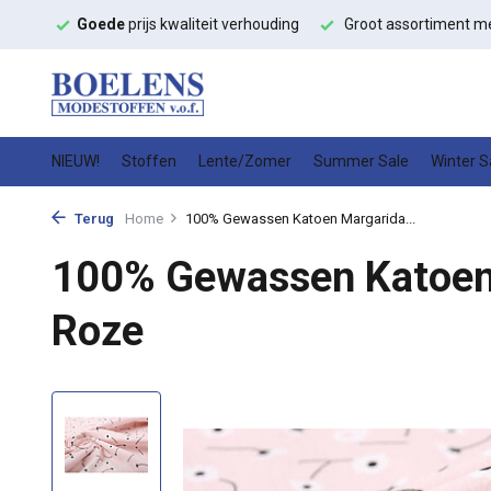
ffen
Goede
prijs kwaliteit verhouding
Groot assortiment m
NIEUW!
Stoffen
Lente/Zomer
Summer Sale
Winter S
Terug
Home
100% Gewassen Katoen Margarida...
100% Gewassen Katoen 
Roze