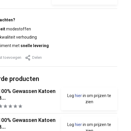
wachten?
eit
modestoffen
 kwaliteit verhouding
timent met
snelle levering
jst toevoegen
Delen
rde producten
100% Gewassen Katoen
Log
hier
in om prijzen te
B...
zien
100% Gewassen Katoen
Log
hier
in om prijzen te
B...
zien