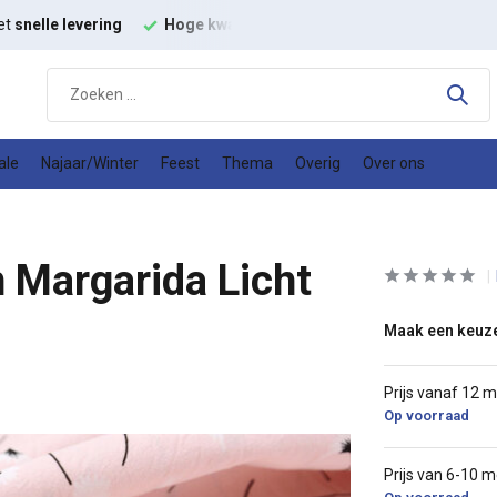
et
snelle levering
Hoge kwaliteit
modestoffen
Goede
prijs
ale
Najaar/Winter
Feest
Thema
Overig
Over ons
Margarida Licht
Maak een keuz
Prijs vanaf 12 
Op voorraad
Prijs van 6-10 m