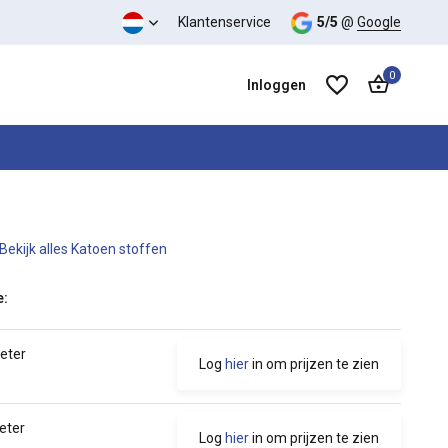
 kwaliteit verhouding
Klantenservice
5/5
@
Google
0
Inloggen
Bekijk alles Katoen stoffen
Account aanmaken
Account aanmaken
e:
meter
Log
hier
in om prijzen te zien
eter
Log
hier
in om prijzen te zien