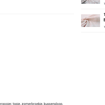
overgooier, topje, zomerbroekje, kussensloop,