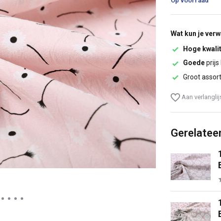
Op voorraad
Wat kun je ver
Hoge kwalit
Goede
prijs
Groot assor
Aan verlangli
Gerelatee