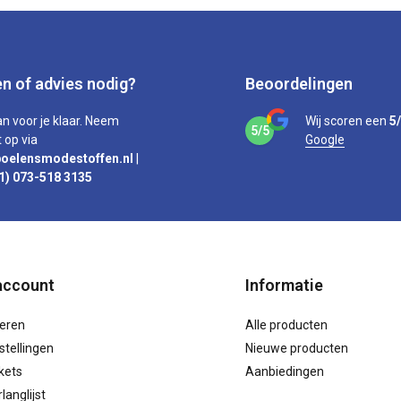
n of advies nodig?
Beoordelingen
an voor je klaar. Neem
Wij scoren een
5
5/5
 op via
Google
oelensmodestoffen.nl
|
1) 073-518 3135
account
Informatie
reren
Alle producten
stellingen
Nieuwe producten
ckets
Aanbiedingen
langlijst