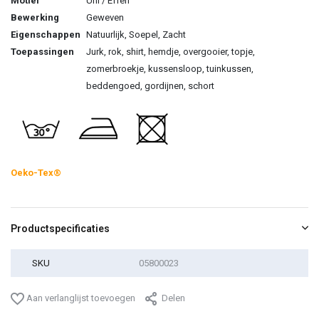
Motief
Uni / Effen
Bewerking
Geweven
Eigenschappen
Natuurlijk, Soepel, Zacht
Toepassingen
Jurk, rok, shirt, hemdje, overgooier, topje,
zomerbroekje, kussensloop, tuinkussen,
beddengoed, gordijnen, schort
Oeko-Tex®
Productspecificaties
SKU
05800023
Aan verlanglijst toevoegen
Delen