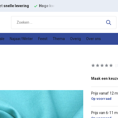
kwaliteit
modestoffen
Goede
prijs kwaliteit verhouding
ale
Najaar/Winter
Feest
Thema
Overig
Over ons
Maak een keuz
Prijs vanaf 12 
Op voorraad
Prijs van 6-11 m