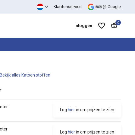
Klantenservice
5/5
@
Google
0
Inloggen
Bekijk alles Katoen stoffen
Account aanmaken
Account aanmaken
e:
meter
Log
hier
in om prijzen te zien
eter
Log
hier
in om prijzen te zien