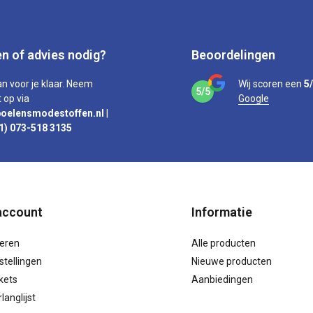
n of advies nodig?
Beoordelingen
an voor je klaar. Neem
Wij scoren een
5
5/5
 op via
Google
oelensmodestoffen.nl
|
1) 073-518 3135
account
Informatie
reren
Alle producten
stellingen
Nieuwe producten
ckets
Aanbiedingen
langlijst