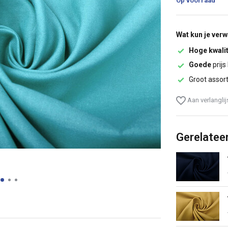
Op voorraad
Wat kun je ver
Hoge kwalit
Goede
prijs
Groot assor
Aan verlangli
Gerelatee