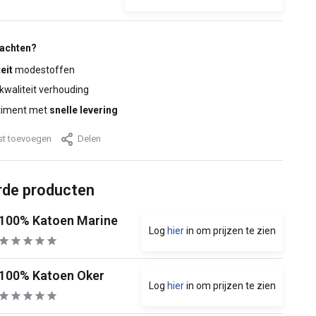
wachten?
eit
modestoffen
 kwaliteit verhouding
timent met
snelle levering
jst toevoegen
Delen
rde producten
100% Katoen Marine
Log
hier
in om prijzen te zien
100% Katoen Oker
Log
hier
in om prijzen te zien