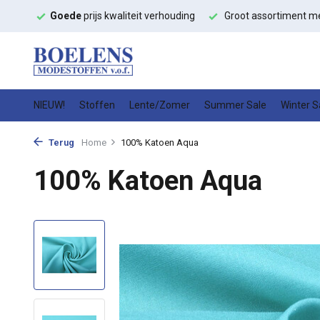
teit verhouding
Groot assortiment met
snelle levering
Hoge 
NIEUW!
Stoffen
Lente/Zomer
Summer Sale
Winter S
Terug
Home
100% Katoen Aqua
100% Katoen Aqua