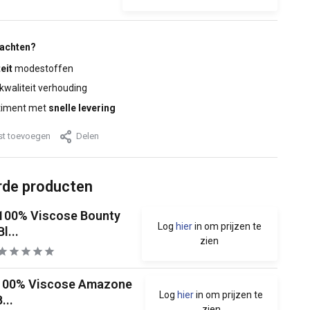
wachten?
eit
modestoffen
 kwaliteit verhouding
timent met
snelle levering
jst toevoegen
Delen
rde producten
100% Viscose Bounty
Log
hier
in om prijzen te
Bl...
zien
100% Viscose Amazone
Log
hier
in om prijzen te
...
zien