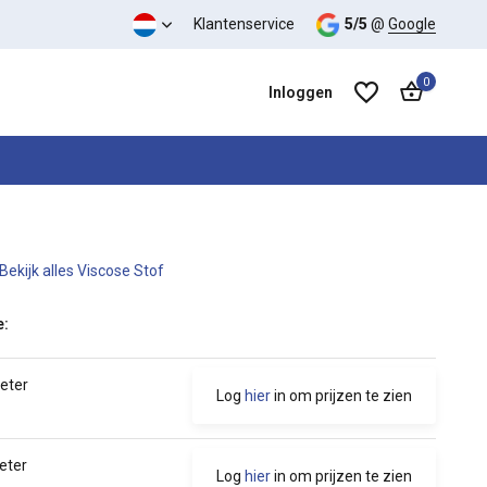
 kwaliteit verhouding
Klantenservice
5/5
@
Google
0
Inloggen
Bekijk alles Viscose Stof
Account aanmaken
Account aanmaken
e:
meter
Log
hier
in om prijzen te zien
eter
Log
hier
in om prijzen te zien