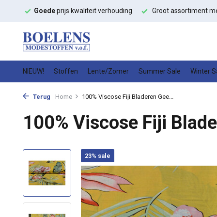
ffen
Goede
prijs kwaliteit verhouding
Groot assortiment m
NIEUW!
Stoffen
Lente/Zomer
Summer Sale
Winter S
Terug
Home
100% Viscose Fiji Bladeren Gee...
100% Viscose Fiji Blad
23% sale