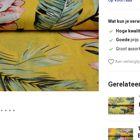
Op voorraad
Wat kun je ver
Hoge kwalit
Goede
prijs
Groot assor
Aan verlangli
Gerelatee
B