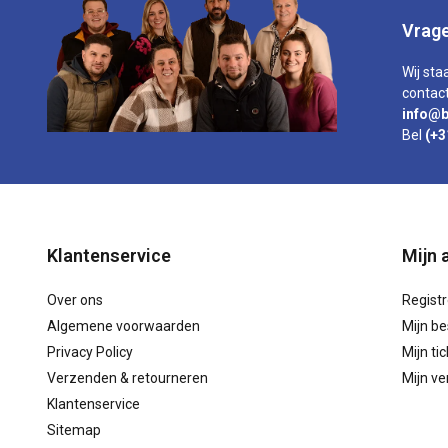
Vrage
Wij sta
contact
info@b
Bel
(+3
Klantenservice
Mijn 
Over ons
Regist
Algemene voorwaarden
Mijn be
Privacy Policy
Mijn ti
Verzenden & retourneren
Mijn ver
Klantenservice
Sitemap