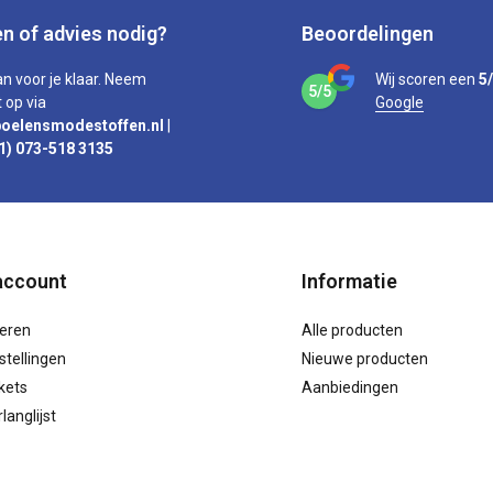
n of advies nodig?
Beoordelingen
an voor je klaar. Neem
Wij scoren een
5
5/5
 op via
Google
oelensmodestoffen.nl
|
1) 073-518 3135
account
Informatie
reren
Alle producten
stellingen
Nieuwe producten
ckets
Aanbiedingen
langlijst