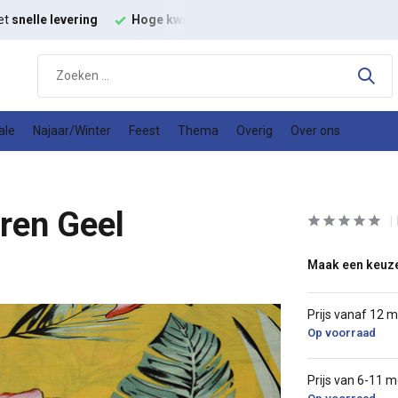
et
snelle levering
Hoge kwaliteit
modestoffen
Goede
prijs
ale
Najaar/Winter
Feest
Thema
Overig
Over ons
eren Geel
Maak een keuz
Prijs vanaf 12 
Op voorraad
Prijs van 6-11 m