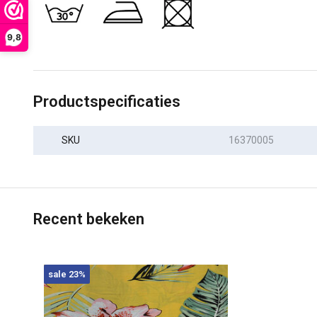
9,8
Productspecificaties
SKU
16370005
Recent bekeken
sale 23%