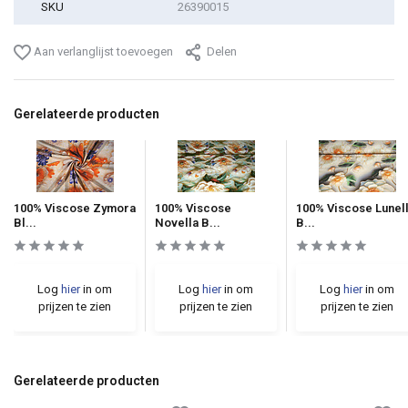
SKU
26390015
Aan verlanglijst toevoegen
Delen
Gerelateerde producten
100% Viscose Zymora
100% Viscose
100% Viscose Lunel
Bl...
Novella B...
B...
Log
hier
in om
Log
hier
in om
Log
hier
in om
prijzen te zien
prijzen te zien
prijzen te zien
Gerelateerde producten