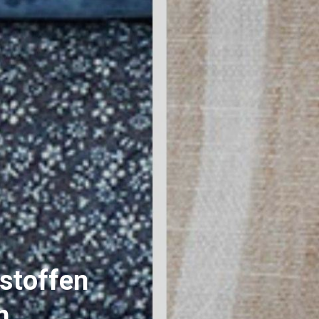
 stoffen
n