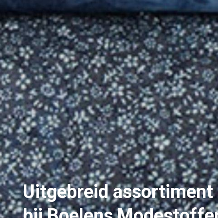
Uitgebreid assortiment
bij Boelens Modestoffe