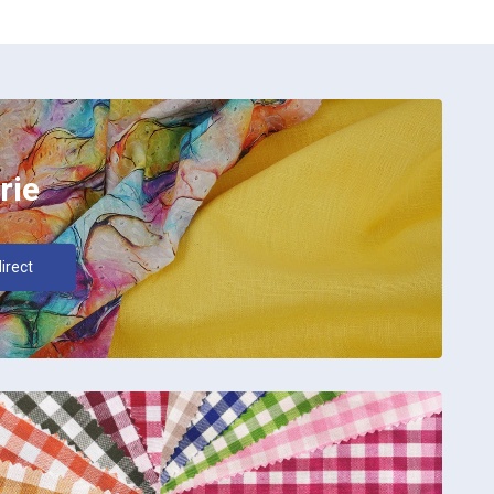
rie
irect