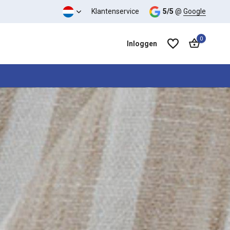
eit
modestoffen
Goede
Klantenservice
prijs kwaliteit verhouding
5/5
@
Google
0
Inloggen
Account aanmaken
Account aanmaken