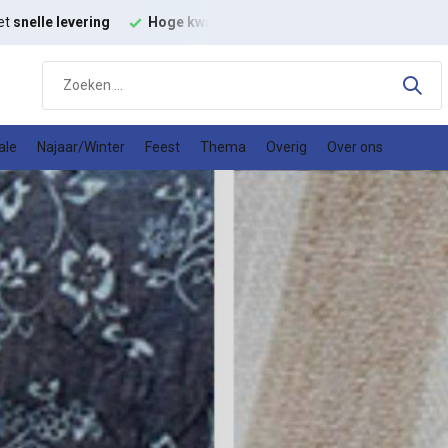
rhouding
Groot assortiment met
snelle levering
Hoge kwalit
ale
Najaar/Winter
Feest
Thema
Overig
Over ons