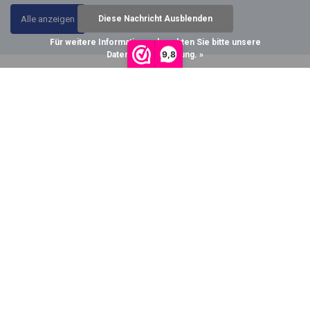
Alle anzeigen
Diese Nachricht Ausblenden
Für weitere Informationen beachten Sie bitte unsere
9,8
Datenschutzerklärung. »
Wonach suchst du?
NEUE!
Hi Multi Chiffon
Alle Kategorien