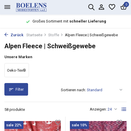
0
Großes Sortiment mit
schneller Lieferung
Zurück
Startseite
Stoffe
Alpen Fleece | Schweißgewebe
Alpen Fleece | Schweißgewebe
Unsere Marken
Oeko-Tex®
Filter
Sortieren nach:
Anzeigen:
58 produkte
sale 22%
sale 10%