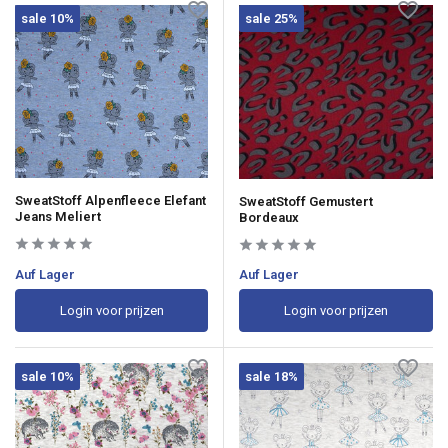
sale 10%
sale 25%
SweatStoff Alpenfleece Elefant
SweatStoff Gemustert
Jeans Meliert
Bordeaux
Auf Lager
Auf Lager
Login voor prijzen
Login voor prijzen
sale 10%
sale 18%