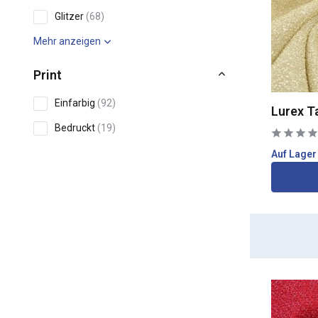
Glitzer
(68)
Mehr anzeigen
Print
Einfarbig
(92)
Lurex T
Bedruckt
(19)
Blumen / Blätter
(1)
Auf Lager
Streifen
(1)
Eigenschaften
Dehnbar
(39)