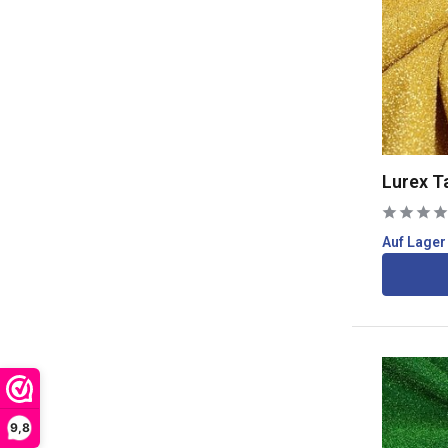
Lurex T
Auf Lager
9,8