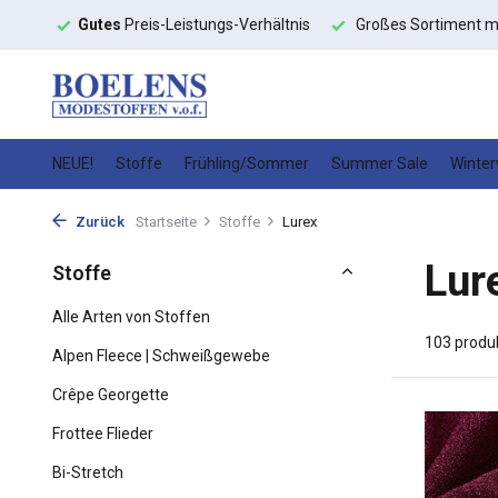
ltnis
Großes Sortiment mit
schneller Lieferung
Hochwert
NEUE!
Stoffe
Frühling/Sommer
Summer Sale
Winter
Zurück
Startseite
Stoffe
Lurex
Lur
Stoffe
Alle Arten von Stoffen
103 produ
Alpen Fleece | Schweißgewebe
Crêpe Georgette
Frottee Flieder
Bi-Stretch