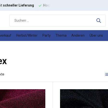
ige
Modestoffe
Gutes
Preis-Leistungs-Verhältnis
verkauf
Herbst/Winter
Party
Thema
Anderen
Über uns
ex
kte