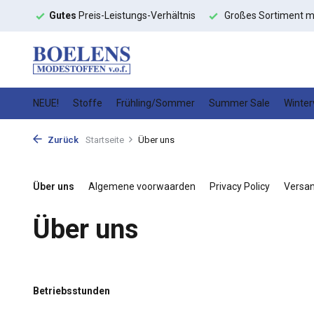
ltnis
Großes Sortiment mit
schneller Lieferung
Hochwert
NEUE!
Stoffe
Frühling/Sommer
Summer Sale
Winter
Zurück
Startseite
Über uns
Über uns
Algemene voorwaarden
Privacy Policy
Versa
Über uns
Betriebsstunden