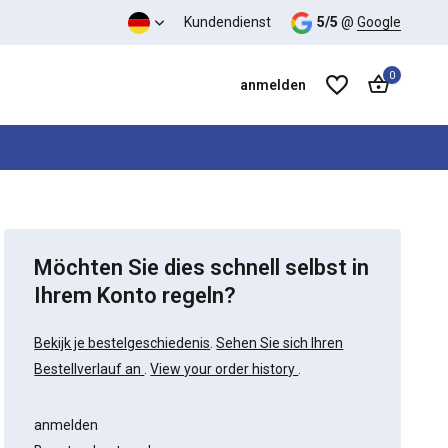
Kundendienst
5/5
@
Google
0
anmelden
Möchten Sie dies schnell selbst in
Benutzerkonto anlegen
Benutzerkonto anlegen
Ihrem Konto regeln?
Bekijk je bestelgeschiedenis
.
Sehen Sie sich Ihren
Bestellverlauf an
.
View your order history
.
anmelden