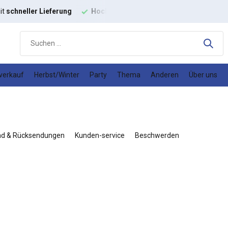
ige
Modestoffe
Gutes
Preis-Leistungs-Verhältnis
verkauf
Herbst/Winter
Party
Thema
Anderen
Über uns
nd & Rücksendungen
Kunden-service
Beschwerden