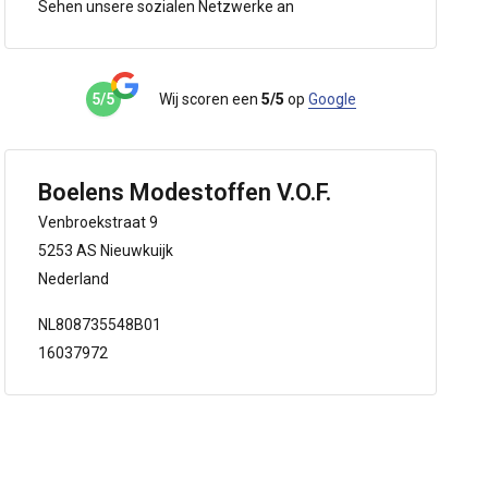
Sehen unsere sozialen Netzwerke an
5/5
Wij scoren een
5/5
op
Google
Boelens Modestoffen V.O.F.
Venbroekstraat 9
5253 AS Nieuwkuijk
Nederland
NL808735548B01
16037972