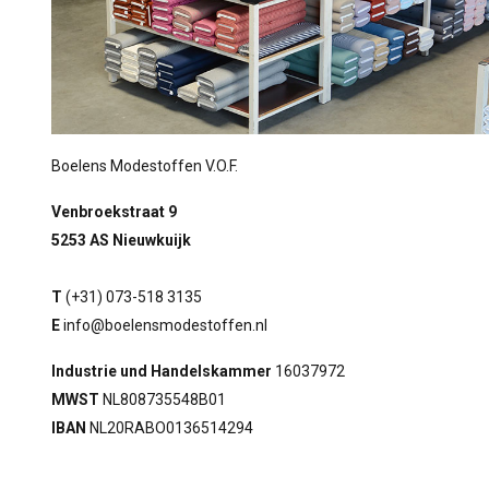
Boelens Modestoffen V.O.F.
Venbroekstraat 9
5253 AS Nieuwkuijk
T
(+31) 073-518 3135
E
info@boelensmodestoffen.nl
Industrie und Handelskammer
16037972
MWST
NL808735548B01
IBAN
NL20RABO0136514294