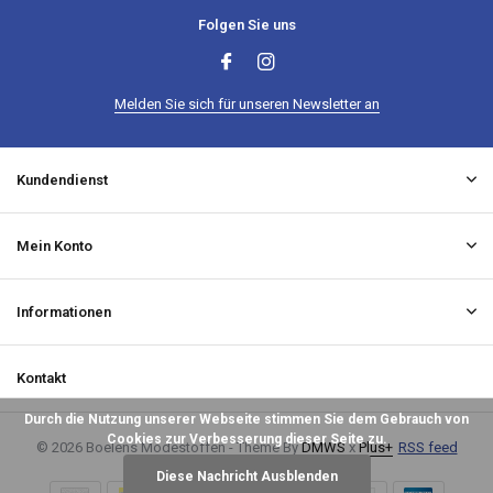
Folgen Sie uns
Melden Sie sich für unseren Newsletter an
Kundendienst
Mein Konto
Informationen
Kontakt
Durch die Nutzung unserer Webseite stimmen Sie dem Gebrauch von
Cookies zur Verbesserung dieser Seite zu.
© 2026 Boelens Modestoffen - Theme By
DMWS
x
Plus+
RSS feed
Diese Nachricht Ausblenden