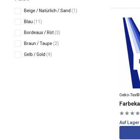
Beige / Natürlich / Sand
(1)
Blau
(11)
Bordeaux / Röt
(3)
Braun / Taupe
(2)
Gelb / Gold
(4)
Grau / Silber
(3)
Mehr anzeigen
Print
Oeko-Tex®
Farbeka
Einfarbig
(31)
Bedruckt
(3)
Auf Lager
Tiere
(1)
Streifen
(2)