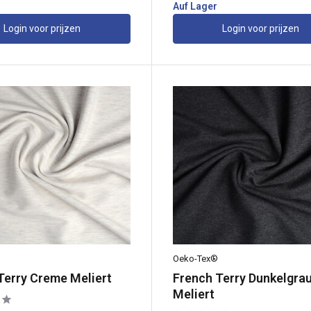
Auf Lager
Login voor prijzen
Login voor prijzen
Oeko-Tex®
Terry Creme Meliert
French Terry Dunkelgra
Meliert