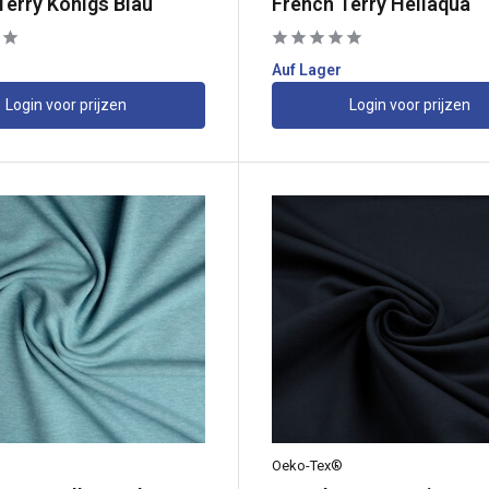
Terry Königs Blau
French Terry Hellaqua
Auf Lager
Login voor prijzen
Login voor prijzen
Oeko-Tex®