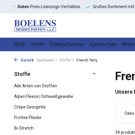
ltnis
Großes Sortiment mit
schneller Lieferung
Hochwert
NEUE!
Stoffe
Frühling/Sommer
Summer Sale
Winter
Zurück
Startseite
Stoffe
French Terry
Fre
Stoffe
Alle Arten von Stoffen
Unsere
Alpen Fleece | Schweißgewebe
Crêpe Georgette
Oeko
Frottee Flieder
Bi-Stretch
34 produk