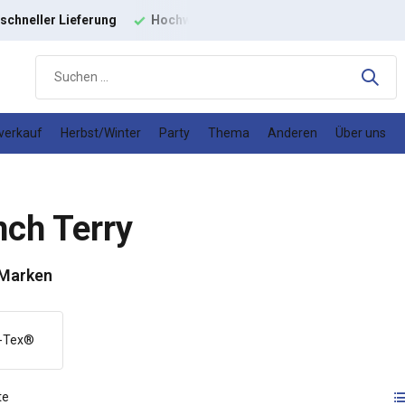
ige
Modestoffe
Gutes
Preis-Leistungs-Verhältnis
verkauf
Herbst/Winter
Party
Thema
Anderen
Über uns
nch Terry
 Marken
-Tex®
te