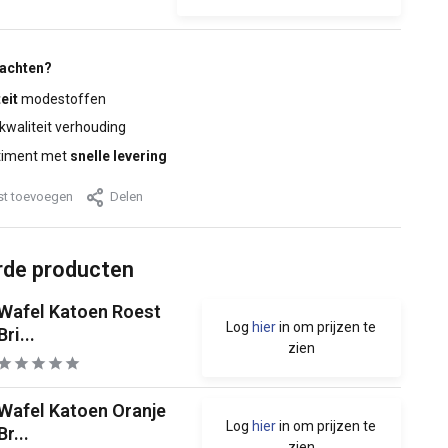
wachten?
eit
modestoffen
 kwaliteit verhouding
timent met
snelle levering
jst toevoegen
Delen
rde producten
Wafel Katoen Roest
Log
hier
in om prijzen te
Bri...
zien
Wafel Katoen Oranje
Log
hier
in om prijzen te
Br...
zien