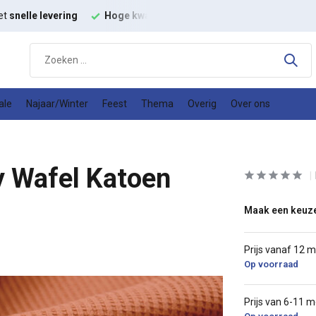
eit
modestoffen
Goede
prijs kwaliteit verhouding
ale
Najaar/Winter
Feest
Thema
Overig
Over ons
 Wafel Katoen
Maak een keuz
Prijs vanaf 12 
Op voorraad
Prijs van 6-11 m