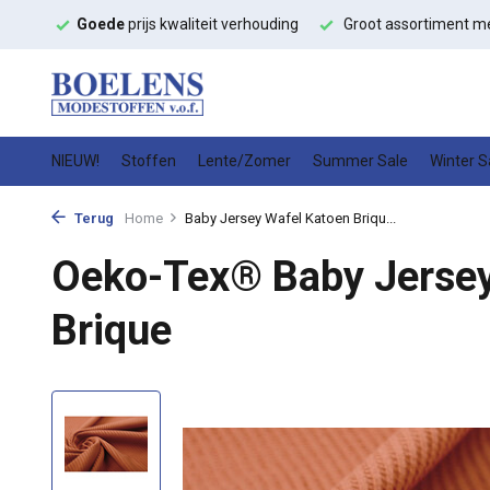
erhouding
Groot assortiment met
snelle levering
Hoge kwalit
NIEUW!
Stoffen
Lente/Zomer
Summer Sale
Winter S
Terug
Home
Baby Jersey Wafel Katoen Briqu...
Oeko-Tex® Baby Jersey
Brique