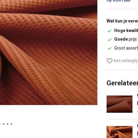
Op voorraad
Wat kun je ver
Hoge kwalit
Goede
prijs
Groot assor
Aan verlangli
Gerelatee