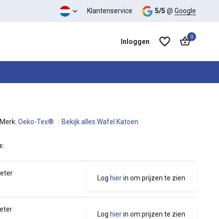
Klantenservice
5/5
@
Google
0
Inloggen
Merk:
Oeko-Tex®
Bekijk alles Wafel Katoen
Account aanmaken
Account aanmaken
e:
meter
Log
hier
in om prijzen te zien
eter
Log
hier
in om prijzen te zien