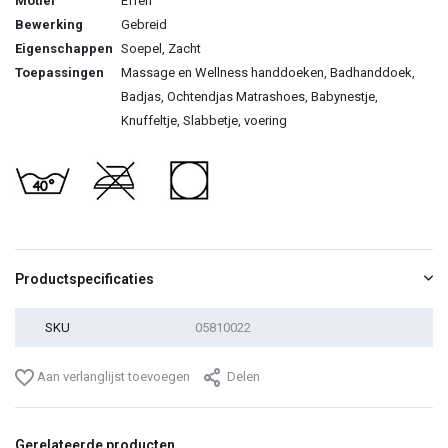
Motief
Effen
Bewerking
Gebreid
Eigenschappen
Soepel, Zacht
Toepassingen
Massage en Wellness handdoeken, Badhanddoek,
Badjas, Ochtendjas Matrashoes, Babynestje,
Knuffeltje, Slabbetje, voering
Productspecificaties
SKU
05810022
Aan verlanglijst toevoegen
Delen
Gerelateerde producten