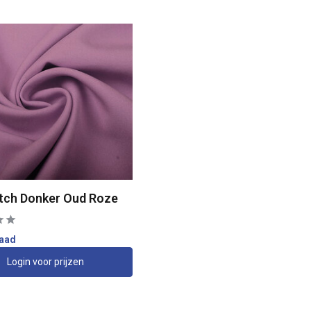
etch Donker Oud Roze
raad
Login voor prijzen