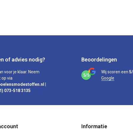
n of advies nodig?
Beoordelingen
an voor je klaar. Neem
Wij scoren een
5
5/5
 op via
Google
oelensmodestoffen.nl
|
1) 073-518 3135
account
Informatie