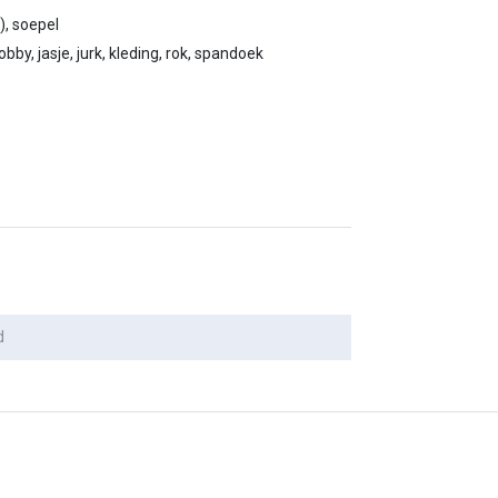
), soepel
obby, jasje, jurk, kleding, rok, spandoek
d