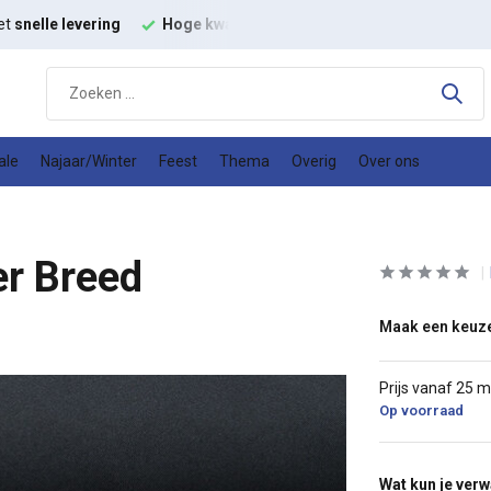
et
snelle levering
Hoge kwaliteit
modestoffen
Goede
prijs
ale
Najaar/Winter
Feest
Thema
Overig
Over ons
er Breed
Maak een keuz
Prijs vanaf 25 
Op voorraad
Wat kun je ver