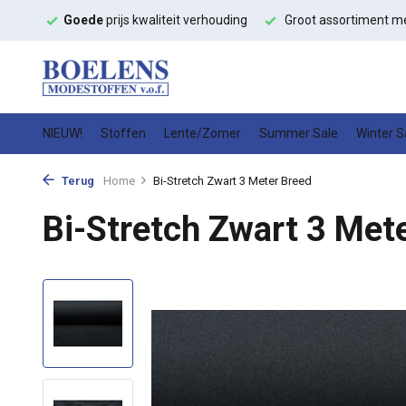
ffen
Goede
prijs kwaliteit verhouding
Groot assortiment m
NIEUW!
Stoffen
Lente/Zomer
Summer Sale
Winter S
Terug
Home
Bi-Stretch Zwart 3 Meter Breed
Bi-Stretch Zwart 3 Met