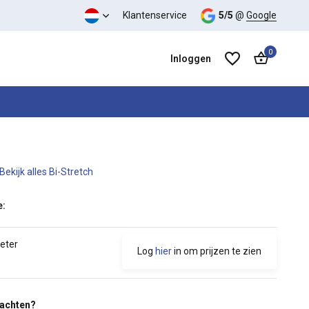
 kwaliteit verhouding
Klantenservice
5/5
@
Google
0
Inloggen
Bekijk alles Bi-Stretch
Account aanmaken
Account aanmaken
e:
meter
Log
hier
in om prijzen te zien
wachten?