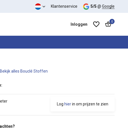
 kwaliteit verhouding
Klantenservice
5/5
@
Google
0
Inloggen
Bekijk alles Bouclé Stoffen
Account aanmaken
Account aanmaken
e:
meter
Log
hier
in om prijzen te zien
wachten?