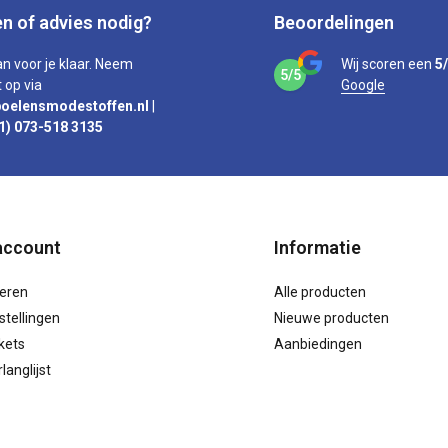
n of advies nodig?
Beoordelingen
an voor je klaar. Neem
Wij scoren een
5
5/5
 op via
Google
oelensmodestoffen.nl
|
1) 073-518 3135
account
Informatie
reren
Alle producten
stellingen
Nieuwe producten
ckets
Aanbiedingen
langlijst