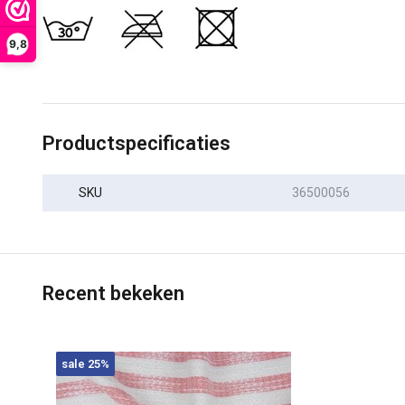
9,8
Productspecificaties
SKU
36500056
Recent bekeken
sale 25%