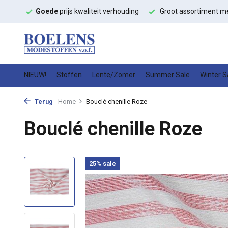
ffen
Goede
prijs kwaliteit verhouding
Groot assortiment m
NIEUW!
Stoffen
Lente/Zomer
Summer Sale
Winter S
Terug
Home
Bouclé chenille Roze
Bouclé chenille Roze
25% sale