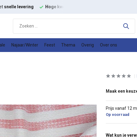
et
snelle levering
Hoge kwaliteit
modestoffen
Goede
prijs
ale
Najaar/Winter
Feest
Thema
Overig
Over ons
Maak een keuz
Prijs vanaf 12 
Op voorraad
Wat kun je ver