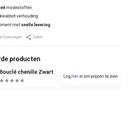
eit
modestoffen
 kwaliteit verhouding
timent met
snelle levering
jst toevoegen
Delen
rde producten
Bouclé chenille Zwart
Log
hier
in om prijzen te zien