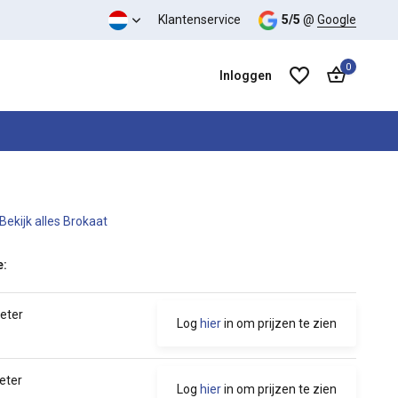
 kwaliteit verhouding
Klantenservice
5/5
@
Google
0
Inloggen
Bekijk alles Brokaat
Account aanmaken
Account aanmaken
e:
meter
Log
hier
in om prijzen te zien
eter
Log
hier
in om prijzen te zien