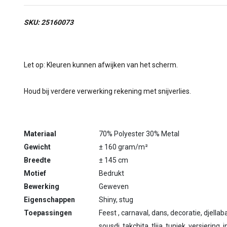
SKU: 25160073
Let op: Kleuren kunnen afwijken van het scherm.
Houd bij verdere verwerking rekening met snijverlies.
Materiaal
70% Polyester 30% Metal
Gewicht
± 160 gram/m²
Breedte
± 145 cm
Motief
Bedrukt
Bewerking
Geweven
Eigenschappen
Shiny, stug
Toepassingen
Feest , carnaval, dans, decoratie, djellaba,
sousdi, takchita, tlija, tuniek, versiering