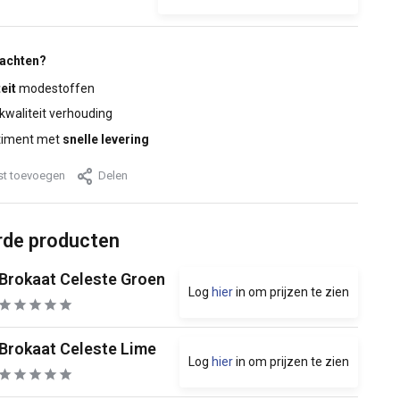
wachten?
eit
modestoffen
 kwaliteit verhouding
timent met
snelle levering
jst toevoegen
Delen
rde producten
Brokaat Celeste Groen
Log
hier
in om prijzen te zien
Brokaat Celeste Lime
Log
hier
in om prijzen te zien