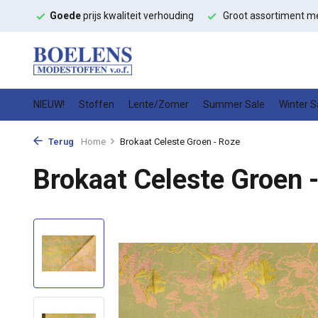
ffen
Goede
prijs kwaliteit verhouding
Groot assortiment m
NIEUW!
Stoffen
Lente/Zomer
Summer Sale
Winter S
Terug
Home
Brokaat Celeste Groen - Roze
Brokaat Celeste Groen 