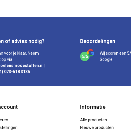
n of advies nodig?
Beoordelingen
an voor je klaar. Neem
Wij scoren een
5
5/5
 op via
Google
oelensmodestoffen.nl
|
1) 073-518 3135
account
Informatie
reren
Alle producten
stellingen
Nieuwe producten