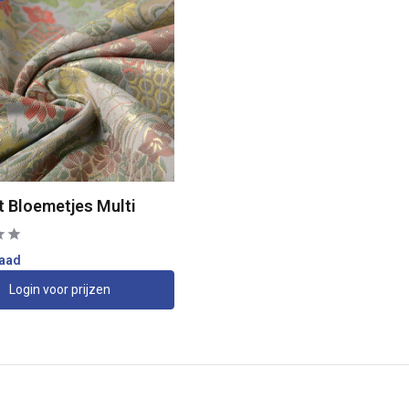
t Bloemetjes Multi
raad
Login voor prijzen