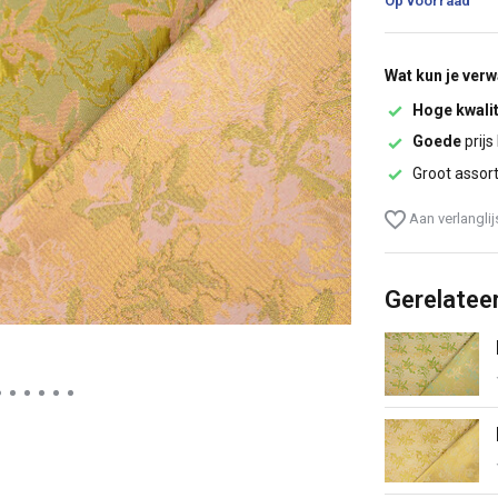
Op voorraad
Wat kun je ver
Hoge kwalit
Goede
prijs
Groot assor
Aan verlangli
Gerelatee