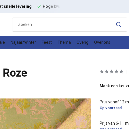
et
snelle levering
Hoge kwaliteit
modestoffen
Goede
prijs
ale
Najaar/Winter
Feest
Thema
Overig
Over ons
- Roze
Maak een keuz
Prijs vanaf 12 
Op voorraad
Prijs van 6-11 m