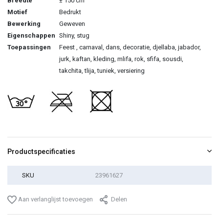
Breedte
± 150 cm
Motief
Bedrukt
Bewerking
Geweven
Eigenschappen
Shiny, stug
Toepassingen
Feest , carnaval, dans, decoratie, djellaba, jabador,
jurk, kaftan, kleding, mlifa, rok, sfifa, sousdi,
takchita, tlija, tuniek, versiering
Productspecificaties
SKU
23961627
Aan verlanglijst toevoegen
Delen