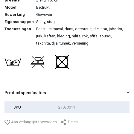
Breedte
± 145/150 cm
Motief
Bedrukt
Bewerking
Geweven
Eigenschappen
Shiny, stug
Toepassingen
Feest , carnaval, dans, decoratie, djellaba, jabador,
jurk, kaftan, kleding, mlifa, rok, sfifa, sousdi,
takchita, tlija, tuniek, versiering
Productspecificaties
SKU
27030011
Aan verlanglijst toevoegen
Delen