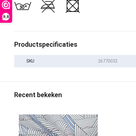
9,8
Productspecificaties
SKU
26770032
Recent bekeken