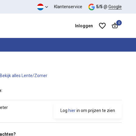
 kwaliteit verhouding
Klantenservice
5/5
@
Google
0
Inloggen
Bekijk alles Lente/Zomer
Account aanmaken
Account aanmaken
e:
meter
Log
hier
in om prijzen te zien
wachten?