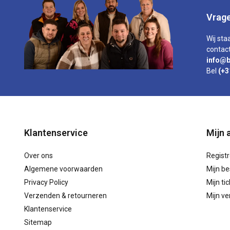
Vrage
Wij sta
contact
info@b
Bel
(+3
Klantenservice
Mijn 
Over ons
Regist
Algemene voorwaarden
Mijn be
Privacy Policy
Mijn ti
Verzenden & retourneren
Mijn ver
Klantenservice
Sitemap