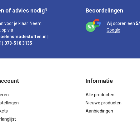
n of advies nodig?
Beoordelingen
an voor je klaar. Neem
Wij scoren een
5
5/5
 op via
Google
oelensmodestoffen.nl
|
1) 073-518 3135
account
Informatie
reren
Alle producten
stellingen
Nieuwe producten
ckets
Aanbiedingen
langlijst