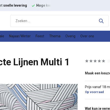
et
snelle levering
Hoge kwaliteit
modestoffen
Goede
prijs
ale
Najaar/Winter
Feest
Thema
Overig
Over ons
te Lijnen Multi 1
Maak een keuz
Prijs vanaf 18 
Op voorraad
Wat kun je ver