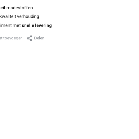
eit
modestoffen
 kwaliteit verhouding
timent met
snelle levering
jst toevoegen
Delen