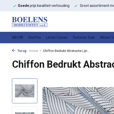
ffen
Goede
prijs kwaliteit verhouding
Groot assortiment m
NIEUW!
Stoffen
Lente/Zomer
Summer Sale
Winter S
Terug
Home
Chiffon Bedrukt Abstracte Lijn...
Chiffon Bedrukt Abstrac