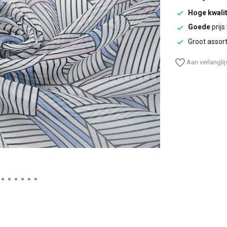
Hoge kwalit
Goede
prijs
Groot assor
Aan verlangli