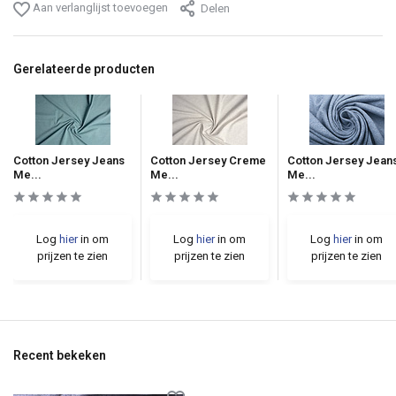
Aan verlanglijst toevoegen
Delen
Gerelateerde producten
Cotton Jersey Jeans
Cotton Jersey Creme
Cotton Jersey Jean
Me...
Me...
Me...
Log
hier
in om
Log
hier
in om
Log
hier
in om
prijzen te zien
prijzen te zien
prijzen te zien
Recent bekeken