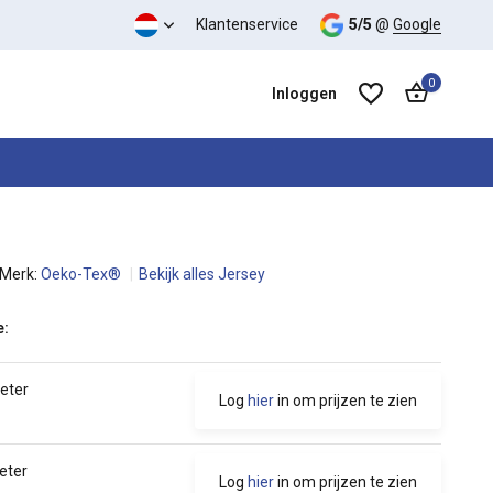
 kwaliteit verhouding
Klantenservice
5/5
@
Google
0
Inloggen
Merk:
Oeko-Tex®
Bekijk alles Jersey
Account aanmaken
Account aanmaken
e:
meter
Log
hier
in om prijzen te zien
eter
Log
hier
in om prijzen te zien