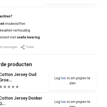
wachten?
eit
modestoffen
 kwaliteit verhouding
timent met
snelle levering
jst toevoegen
Delen
rde producten
Cotton Jersey Oud
Log
hier
in om prijzen te
Groe...
zien
Cotton Jersey Donker
Log
hier
in om prijzen te
G...
zien