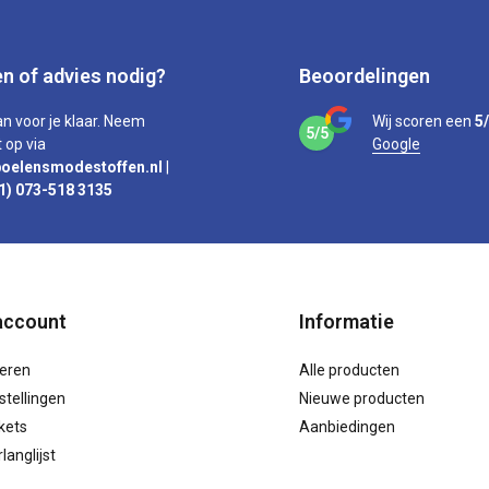
n of advies nodig?
Beoordelingen
an voor je klaar. Neem
Wij scoren een
5
5/5
 op via
Google
oelensmodestoffen.nl
|
1) 073-518 3135
account
Informatie
reren
Alle producten
stellingen
Nieuwe producten
ckets
Aanbiedingen
langlijst