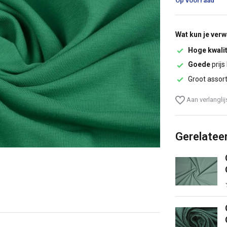
Op voorraad
Wat kun je ver
Hoge kwalit
Goede
prijs
Groot assor
Aan verlangli
Gerelatee