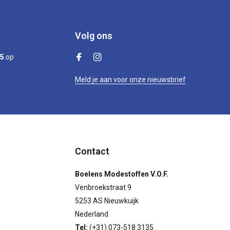
Volg ons
/5
op
Meld je aan voor onze nieuwsbrief
Contact
Boelens Modestoffen V.O.F.
Venbroekstraat 9
5253 AS Nieuwkuijk
Nederland
Tel:
(+31) 073-518 3135