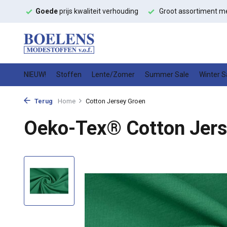
ffen
Goede
prijs kwaliteit verhouding
Groot assortiment m
NIEUW!
Stoffen
Lente/Zomer
Summer Sale
Winter S
Terug
Home
Cotton Jersey Groen
Oeko-Tex® Cotton Jers