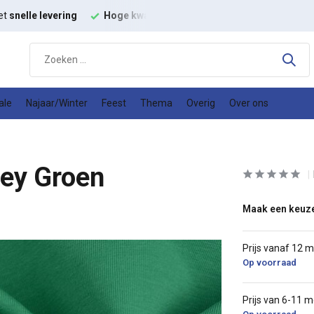
et
snelle levering
Hoge kwaliteit
modestoffen
Goede
prijs
ale
Najaar/Winter
Feest
Thema
Overig
Over ons
ey Groen
Maak een keuz
Prijs vanaf 12 
Op voorraad
Prijs van 6-11 m