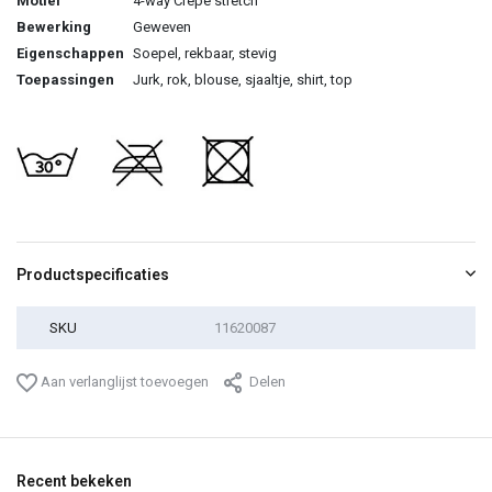
Motief
4-way Crepe stretch
Bewerking
Geweven
Eigenschappen
Soepel, rekbaar, stevig
Toepassingen
Jurk, rok, blouse, sjaaltje, shirt, top
Productspecificaties
SKU
11620087
Aan verlanglijst toevoegen
Delen
Recent bekeken