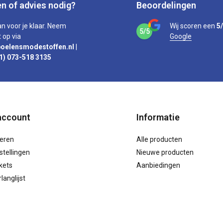
n of advies nodig?
Beoordelingen
an voor je klaar. Neem
Wij scoren een
5
5/5
 op via
Google
oelensmodestoffen.nl
|
1) 073-518 3135
account
Informatie
reren
Alle producten
stellingen
Nieuwe producten
ckets
Aanbiedingen
langlijst