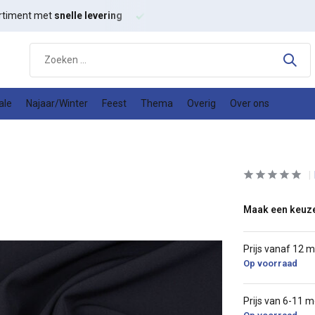
rtiment met
snelle levering
Hoge kwaliteit
modestoffen
ale
Najaar/Winter
Feest
Thema
Overig
Over ons
Maak een keuz
Prijs vanaf 12 
Op voorraad
Prijs van 6-11 m