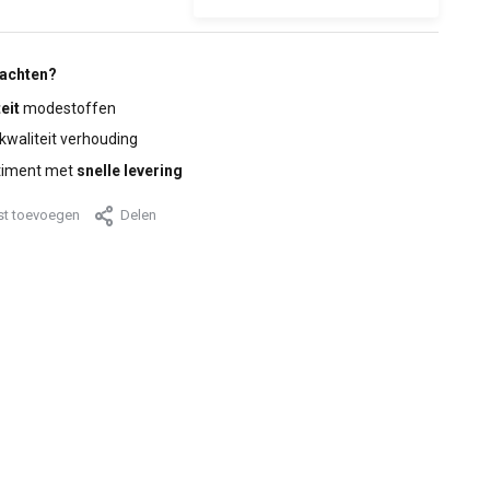
wachten?
eit
modestoffen
 kwaliteit verhouding
timent met
snelle levering
jst toevoegen
Delen