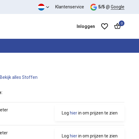
Klantenservice
5/5
@
Google
0
Inloggen
Bekijk alles Stoffen
Account aanmaken
Account aanmaken
e:
meter
Log
hier
in om prijzen te zien
eter
Log
hier
in om prijzen te zien