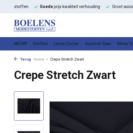
it
modestoffen
Goede
prijs kwaliteit verhouding
Groot asso
NIEUW!
Stoffen
Lente/Zomer
Summer Sale
Winter S
Terug
Home
Crepe Stretch Zwart
Crepe Stretch Zwart