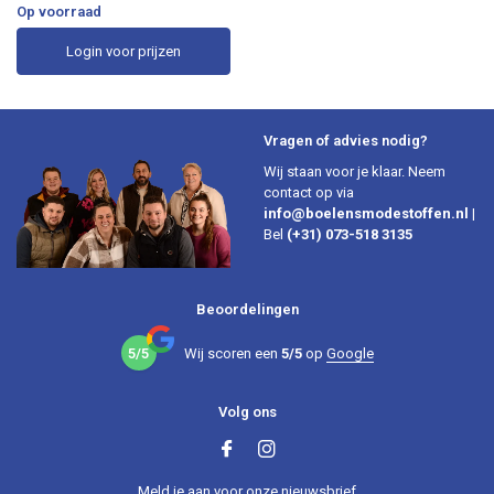
Op voorraad
Login voor prijzen
Vragen of advies nodig?
Wij staan voor je klaar. Neem
contact op via
info@boelensmodestoffen.nl
|
Bel
(+31) 073-518 3135
Beoordelingen
5/5
Wij scoren een
5/5
op
Google
Volg ons
Meld je aan voor onze nieuwsbrief