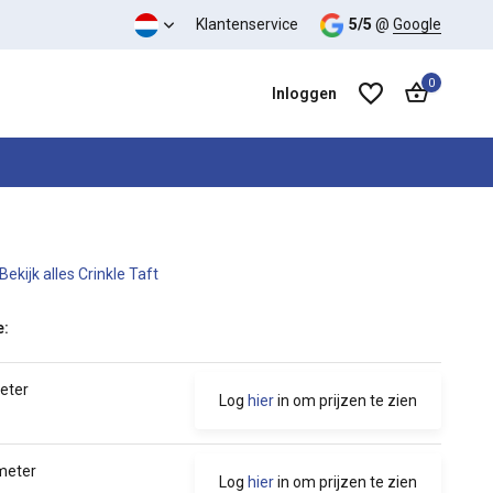
Klantenservice
5/5
@
Google
0
Inloggen
Bekijk alles Crinkle Taft
Account aanmaken
Account aanmaken
e:
meter
Log
hier
in om prijzen te zien
 meter
Log
hier
in om prijzen te zien