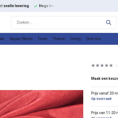
t
modestoffen
Goede
prijs kwaliteit verhouding
ale
Najaar/Winter
Feest
Thema
Overig
Over ons
Maak een keuz
Prijs vanaf 20 
Op voorraad
Prijs van 11-20