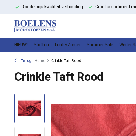
ouding
Groot assortiment met
snelle levering
Hoge kwalitei
NIEUW!
Stoffen
Lente/Zomer
Summer Sale
Winter S
Terug
Home
Crinkle Taft Rood
Crinkle Taft Rood