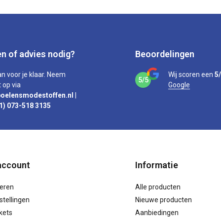
n of advies nodig?
Beoordelingen
an voor je klaar. Neem
Wij scoren een
5
5/5
 op via
Google
oelensmodestoffen.nl
|
1) 073-518 3135
account
Informatie
reren
Alle producten
stellingen
Nieuwe producten
ckets
Aanbiedingen