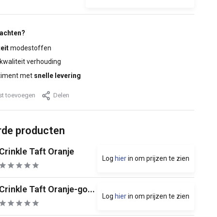
wachten?
eit
modestoffen
 kwaliteit verhouding
timent met
snelle levering
jst toevoegen
Delen
rde producten
Crinkle Taft Oranje
Log
hier
in om prijzen te zien
Crinkle Taft Oranje-go...
Log
hier
in om prijzen te zien