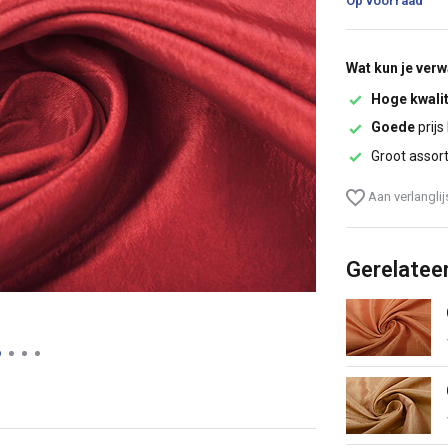
Op voorraad
Wat kun je ver
Hoge kwalit
Goede
prijs
Groot assor
Aan verlangli
Gerelatee