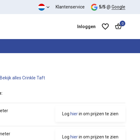
 kwaliteit verhouding
Klantenservice
5/5
@
Google
0
Inloggen
Bekijk alles Crinkle Taft
Account aanmaken
Account aanmaken
e:
meter
Log
hier
in om prijzen te zien
 meter
Log
hier
in om prijzen te zien