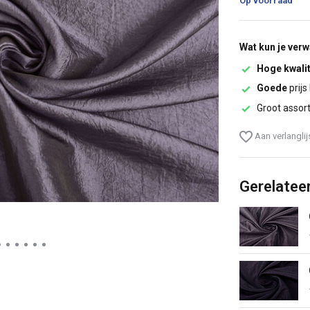
Op voorraad
Wat kun je ver
Hoge kwalit
Goede
prijs
Groot assor
Aan verlangli
Gerelatee