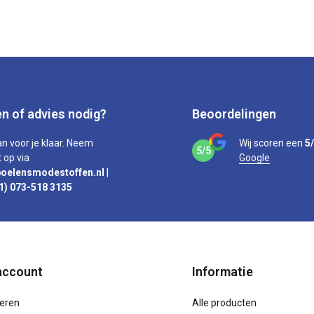
n of advies nodig?
Beoordelingen
an voor je klaar. Neem
Wij scoren een
5
5/5
 op via
Google
oelensmodestoffen.nl
|
1) 073-518 3135
account
Informatie
reren
Alle producten