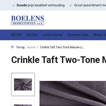
ffen
Goede
prijs kwaliteit verhouding
Groot assortiment m
NIEUW!
Stoffen
Lente/Zomer
Summer Sale
Winter S
Terug
Home
Crinkle Taft Two-Tone Mauve-Li...
Crinkle Taft Two-Tone 