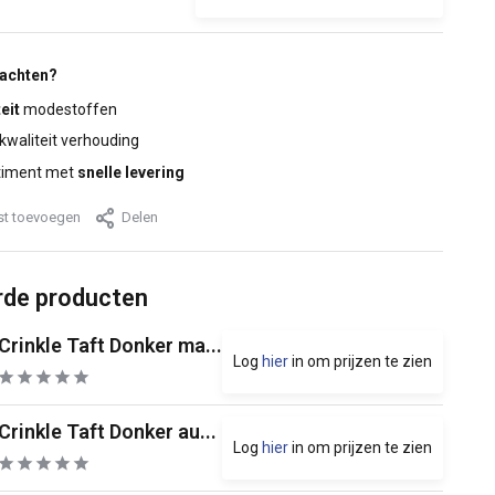
wachten?
eit
modestoffen
 kwaliteit verhouding
timent met
snelle levering
jst toevoegen
Delen
rde producten
Crinkle Taft Donker ma...
Log
hier
in om prijzen te zien
Crinkle Taft Donker au...
Log
hier
in om prijzen te zien