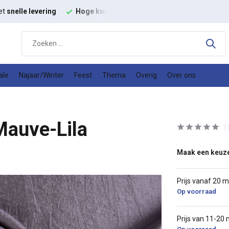
et
snelle levering
Hoge kwaliteit
modestoffen
Goede
prijs
ale
Najaar/Winter
Feest
Thema
Overig
Over ons
Mauve-Lila
Maak een keuz
Prijs vanaf 20 
Op voorraad
Prijs van 11-20