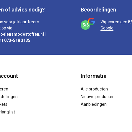
n of advies nodig?
Beoordelingen
an voor je klaar. Neem
Wij scoren een
5
5/5
 op via
Google
oelensmodestoffen.nl
|
1) 073-518 3135
account
Informatie
reren
Alle producten
stellingen
Nieuwe producten
ckets
Aanbiedingen
langlijst