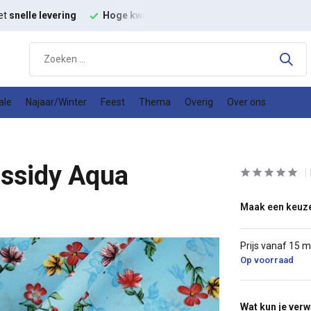
it
modestoffen
Goede
prijs kwaliteit verhouding
ale
Najaar/Winter
Feest
Thema
Overig
Over ons
assidy Aqua
Maak een keuz
Prijs vanaf 15 
Op voorraad
Wat kun je ver