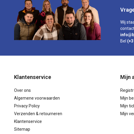
Vrage
Wij sta
contact
info@b
Bel
(+3
Klantenservice
Mijn 
Over ons
Regist
Algemene voorwaarden
Mijn be
Privacy Policy
Mijn ti
Verzenden & retourneren
Mijn ver
Klantenservice
Sitemap