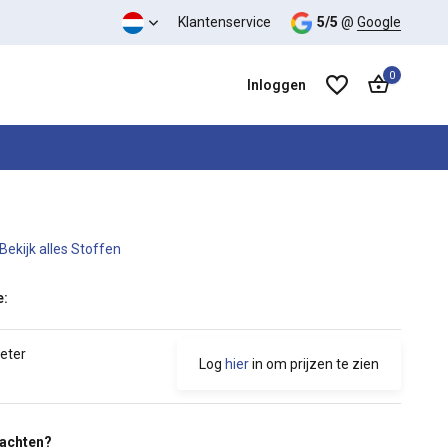
Klantenservice
5/5
@
Google
0
Inloggen
Bekijk alles Stoffen
Account aanmaken
Account aanmaken
e:
meter
Log
hier
in om prijzen te zien
wachten?