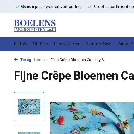
houding
Groot assortiment met
snelle levering
Hoge kwalite
NIEUW!
Stoffen
Lente/Zomer
Summer Sale
Winter S
Terug
Home
Fijne Crêpe Bloemen Cassidy A...
Fijne Crêpe Bloemen C