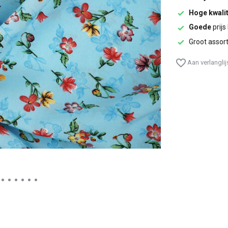
Hoge kwalit
Goede
prijs
Groot assor
Aan verlangli