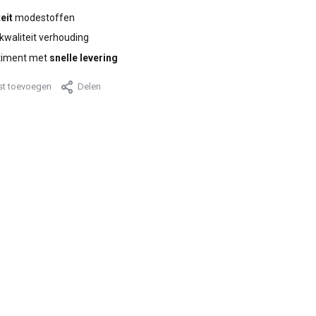
eit
modestoffen
 kwaliteit verhouding
timent met
snelle levering
jst toevoegen
Delen