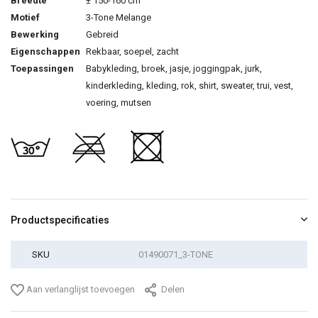
Breedte
± 150-160 cm
Motief
3-Tone Melange
Bewerking
Gebreid
Eigenschappen
Rekbaar, soepel, zacht
Toepassingen
Babykleding, broek, jasje, joggingpak, jurk,
kinderkleding, kleding, rok, shirt, sweater, trui, vest,
voering, mutsen
Productspecificaties
SKU
01490071_3-TONE
Aan verlanglijst toevoegen
Delen