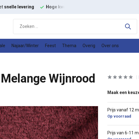
t
modestoffen
Goede
prijs kwaliteit verhouding
ale
Najaar/Winter
Feest
Thema
Overig
Over ons
 Melange Wijnrood
Maak een keuz
Prijs vanaf 12 
Op voorraad
Prijs van 6-11 m