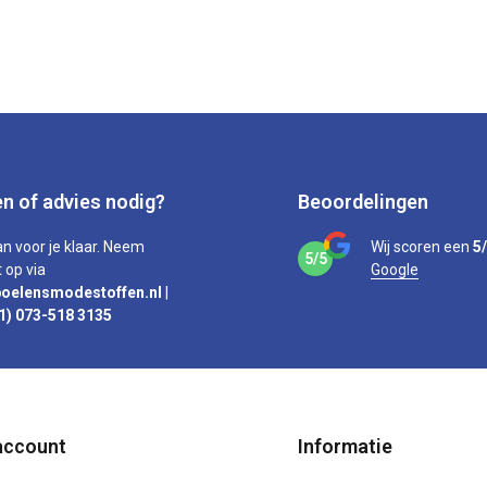
n of advies nodig?
Beoordelingen
an voor je klaar. Neem
Wij scoren een
5
5/5
 op via
Google
oelensmodestoffen.nl
|
1) 073-518 3135
account
Informatie