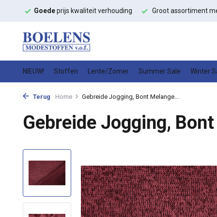
ouding
Groot assortiment met
snelle levering
Hoge kwalitei
NIEUW!
Stoffen
Lente/Zomer
Summer Sale
Winter S
Terug
Home
Gebreide Jogging, Bont Melange...
Gebreide Jogging, Bont