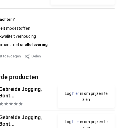
wachten?
eit
modestoffen
 kwaliteit verhouding
timent met
snelle levering
jst toevoegen
Delen
rde producten
Gebreide Jogging,
Log
hier
in om prijzen te
Bont...
zien
Gebreide Jogging,
Log
hier
in om prijzen te
Bont...
zien