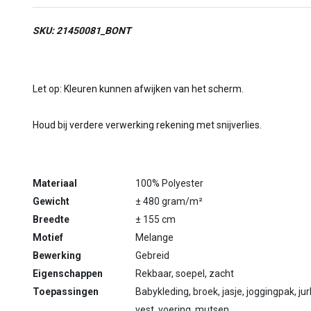
SKU: 21450081_BONT
Let op: Kleuren kunnen afwijken van het scherm.
Houd bij verdere verwerking rekening met snijverlies.
Materiaal
100% Polyester
Gewicht
± 480 gram/m²
Breedte
± 155 cm
Motief
Melange
Bewerking
Gebreid
Eigenschappen
Rekbaar, soepel, zacht
Toepassingen
Babykleding, broek, jasje, joggingpak, jurk,
vest, voering, mutsen