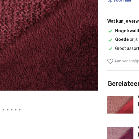
Op voorraad
Wat kun je ver
Hoge kwalit
Goede
prijs
Groot assor
Aan verlangli
Gerelatee