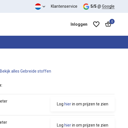
Klantenservice
5/5
@
Google
0
Inloggen
Bekijk alles Gebreide stoffen
Account aanmaken
Account aanmaken
e:
meter
Log
hier
in om prijzen te zien
eter
Log
hier
in om prijzen te zien