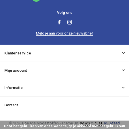
Volg ons
Meld je aan voor onze nieuwsbrief
Klantenservice
Mijn account
Informatie
Contact
© 2026 Boelens Modestoffen - Theme By
DMWS
x
Plus+
RSS-feed
Door het gebruiken van onze website, ga je akkoord met het gebruik van