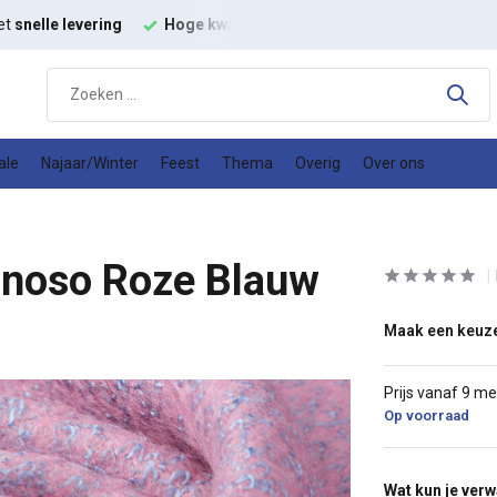
et
snelle levering
Hoge kwaliteit
modestoffen
Goede
prijs
ale
Najaar/Winter
Feest
Thema
Overig
Over ons
anoso Roze Blauw
Maak een keuz
Prijs vanaf 9 me
Op voorraad
Wat kun je ver