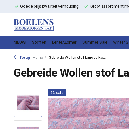
ffen
Goede
prijs kwaliteit verhouding
Groot assortiment m
NIEUW!
Stoffen
Lente/Zomer
Summer Sale
Winter S
Terug
Home
Gebreide Wollen stof Lanoso Ro...
Gebreide Wollen stof L
9% sale