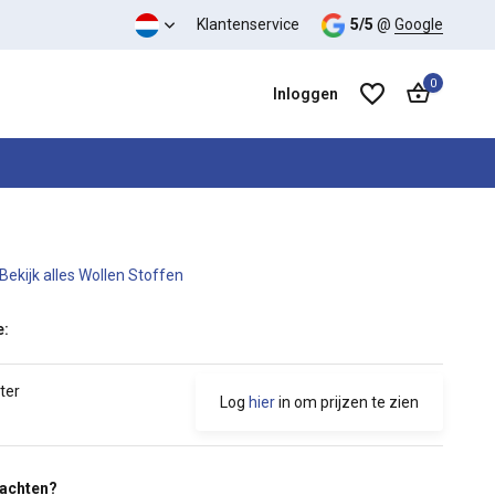
 kwaliteit verhouding
Klantenservice
5/5
@
Google
0
Inloggen
Bekijk alles Wollen Stoffen
Account aanmaken
Account aanmaken
e:
ter
Log
hier
in om prijzen te zien
wachten?