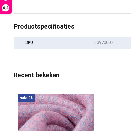
9,8
Productspecificaties
SKU
03970007
Recent bekeken
sale 9%