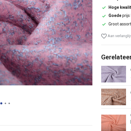
Hoge kwalit
Goede
prijs
Groot assor
Aan verlangli
Gerelatee