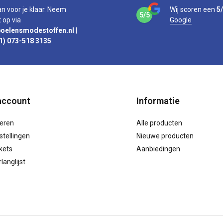
an voor je klaar. Neem
Wij scoren een
5
5/5
 op via
Google
oelensmodestoffen.nl
|
1) 073-518 3135
account
Informatie
reren
Alle producten
stellingen
Nieuwe producten
ckets
Aanbiedingen
langlijst