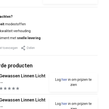
wachten?
eit
modestoffen
 kwaliteit verhouding
timent met
snelle levering
jst toevoegen
Delen
rde producten
Gewassen Linnen Licht
Log
hier
in om prijzen te
...
zien
Gewassen Linnen Licht
Log
hier
in om prijzen te
...
zien