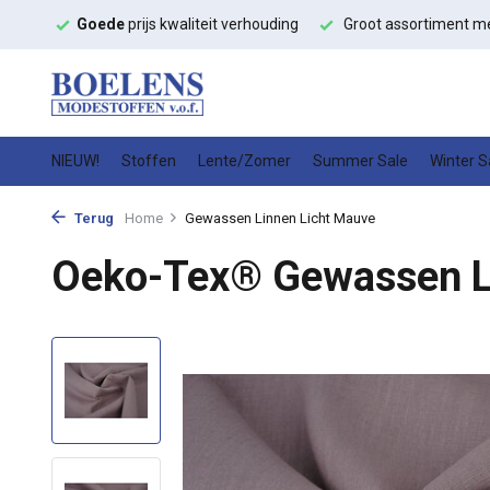
ffen
Goede
prijs kwaliteit verhouding
Groot assortiment m
NIEUW!
Stoffen
Lente/Zomer
Summer Sale
Winter S
Terug
Home
Gewassen Linnen Licht Mauve
Oeko-Tex® Gewassen L