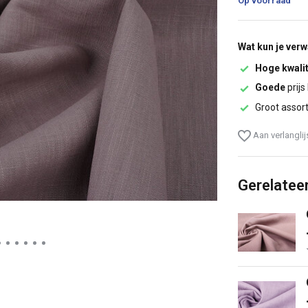
Op voorraad
Wat kun je ver
Hoge kwalit
Goede
prijs
Groot assor
Aan verlangli
Gerelatee