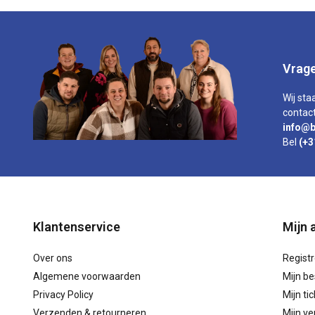
Vrage
Wij sta
contact
info@b
Bel
(+3
Klantenservice
Mijn 
Over ons
Regist
Algemene voorwaarden
Mijn be
Privacy Policy
Mijn ti
Verzenden & retourneren
Mijn ver