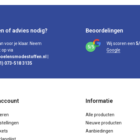
n of advies nodig?
Beoordelingen
an voor je klaar. Neem
Wij scoren een
5
5/5
 op via
Google
oelensmodestoffen.nl
|
1) 073-518 3135
account
Informatie
reren
Alle producten
stellingen
Nieuwe producten
ckets
Aanbiedingen
langlijst