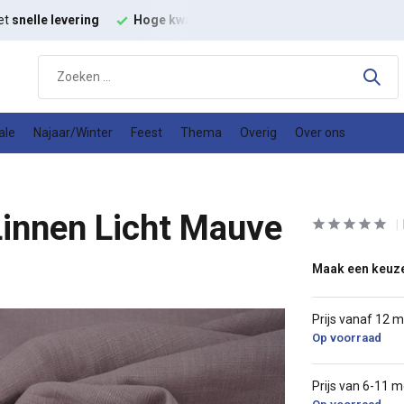
et
snelle levering
Hoge kwaliteit
modestoffen
Goede
prijs
ale
Najaar/Winter
Feest
Thema
Overig
Over ons
innen Licht Mauve
Maak een keuz
Prijs vanaf 12 
Op voorraad
Prijs van 6-11 m