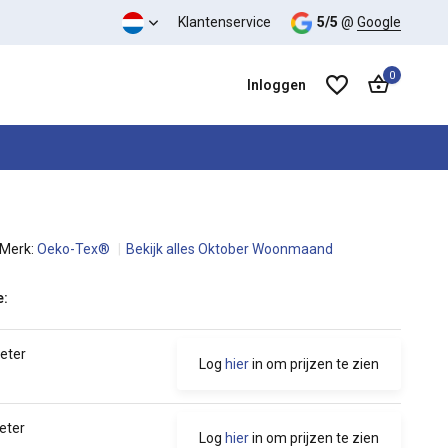
 kwaliteit verhouding
Klantenservice
5/5
@
Google
0
Inloggen
Merk:
Oeko-Tex®
Bekijk alles Oktober Woonmaand
Account aanmaken
Account aanmaken
e:
meter
Log
hier
in om prijzen te zien
eter
Log
hier
in om prijzen te zien