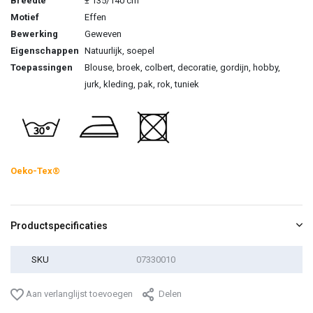
Breedte
± 135/140 cm
Motief
Effen
Bewerking
Geweven
Eigenschappen
Natuurlijk, soepel
Toepassingen
Blouse, broek, colbert, decoratie, gordijn, hobby,
jurk, kleding, pak, rok, tuniek
Oeko-Tex®
Productspecificaties
SKU
07330010
Aan verlanglijst toevoegen
Delen