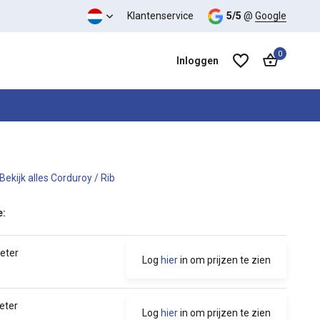
teit verhouding
Klantenservice
5/5
@
Google
0
Inloggen
Bekijk alles Corduroy / Rib
Account aanmaken
Account aanmaken
e:
meter
Log
hier
in om prijzen te zien
eter
Log
hier
in om prijzen te zien