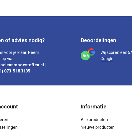
n of advies nodig?
Beoordelingen
an voor je klaar. Neem
Wij scoren een
5
5/5
 op via
Google
oelensmodestoffen.nl
|
1) 073-518 3135
account
Informatie
reren
Alle producten
stellingen
Nieuwe producten