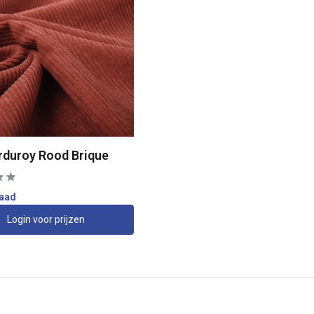
rduroy Rood Brique
raad
Login voor prijzen