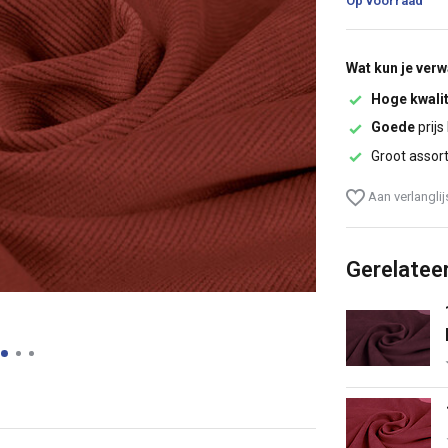
Op voorraad
Wat kun je ver
Hoge kwalit
Goede
prijs
Groot assor
Aan verlangli
Gerelatee