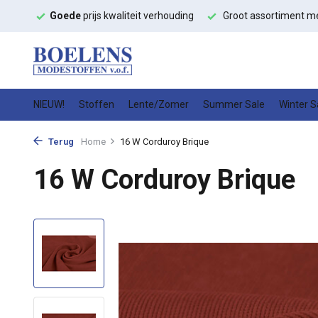
Goede
prijs kwaliteit verhouding
Groot assortiment met
sne
NIEUW!
Stoffen
Lente/Zomer
Summer Sale
Winter S
Terug
Home
16 W Corduroy Brique
16 W Corduroy Brique