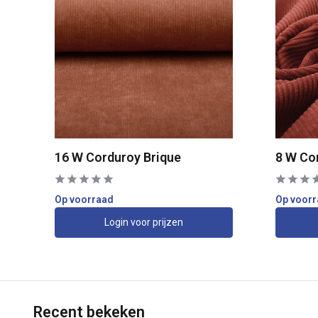
16 W Corduroy Brique
8 W Co
Op voorraad
Op voor
Login voor prijzen
Recent bekeken