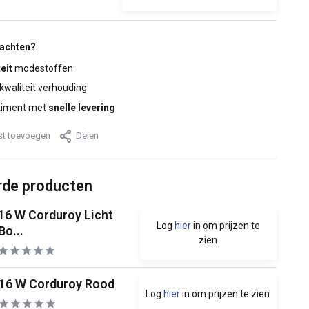
wachten?
eit
modestoffen
 kwaliteit verhouding
timent met
snelle levering
jst toevoegen
Delen
rde producten
16 W Corduroy Licht
Log
hier
in om prijzen te
Bo...
zien
16 W Corduroy Rood
Log
hier
in om prijzen te zien