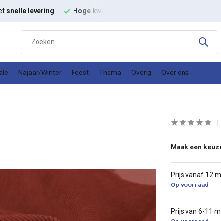
lle levering
Hoge kwaliteit
modestoffen
Goede
prijs kwali
ale
Najaar/Winter
Feest
Thema
Overig
Over ons
Maak een keuz
Prijs vanaf 12 
Op voorraad
Prijs van 6-11 m