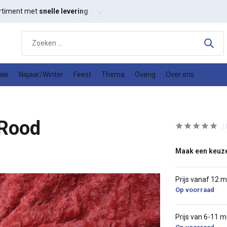
rtiment met
snelle levering
Hoge kwaliteit
modestoffen
ale
Najaar/Winter
Feest
Thema
Overig
Over ons
 Rood
Maak een keuz
Prijs vanaf 12 
Op voorraad
Prijs van 6-11 m