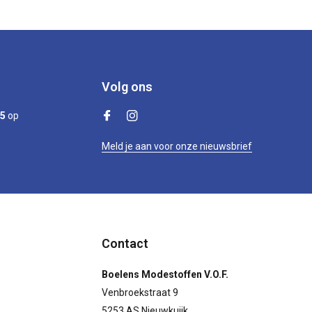
Volg ons
/5
op
Meld je aan voor onze nieuwsbrief
Contact
Boelens Modestoffen V.O.F.
Venbroekstraat 9
5253 AS Nieuwkuijk