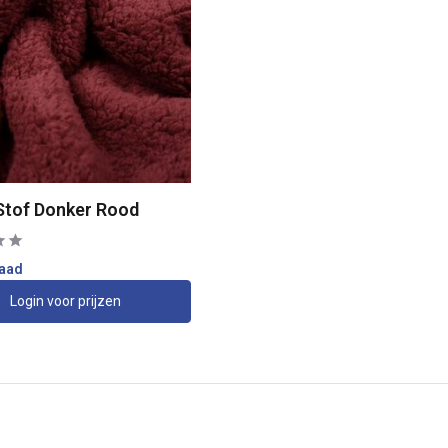
Stof Donker Rood
raad
Login voor prijzen