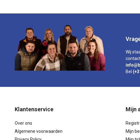
Vrage
Wij sta
contact
info@b
Bel
(+3
Klantenservice
Mijn 
Over ons
Regist
Algemene voorwaarden
Mijn be
Privacy Policy
Mijn ti