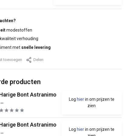
wachten?
eit
modestoffen
 kwaliteit verhouding
timent met
snelle levering
jst toevoegen
Delen
rde producten
Harige Bont Astranimo
Log
hier
in om prijzen te
...
zien
Harige Bont Astranimo
Log
hier
in om prijzen te
...
zien