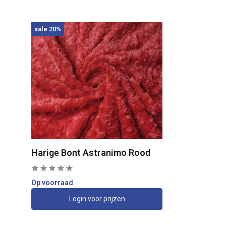
sale 20%
Harige Bont Astranimo Rood
Op voorraad
Login voor prijzen