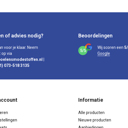
n of advies nodig?
Beoordelingen
an voor je klaar. Neem
Wij scoren een
5
5/5
 op via
Google
oelensmodestoffen.nl
|
1) 073-518 3135
account
Informatie
reren
Alle producten
stellingen
Nieuwe producten
ckets
Aanbiedingen