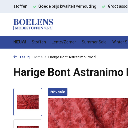
it
modestoffen
Goede
prijs kwaliteit verhouding
Groot asso
NIEUW!
Stoffen
Lente/Zomer
Summer Sale
Winter S
Terug
Home
Harige Bont Astranimo Rood
Harige Bont Astranimo
20% sale