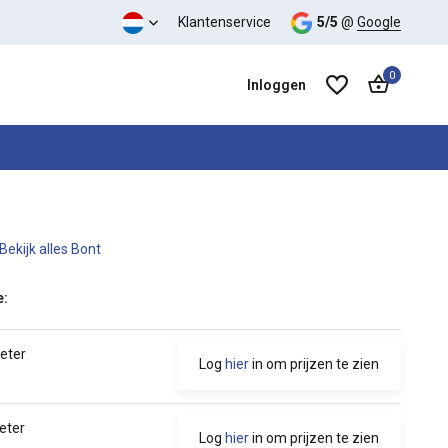
Klantenservice
5/5
@
Google
0
Inloggen
Bekijk alles Bont
Account aanmaken
Account aanmaken
e:
meter
Log
hier
in om prijzen te zien
eter
Log
hier
in om prijzen te zien