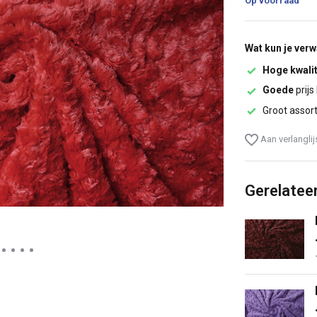
Op voorraad
Wat kun je ver
Hoge kwalit
Goede
prijs
Groot assor
Aan verlangli
Gerelatee