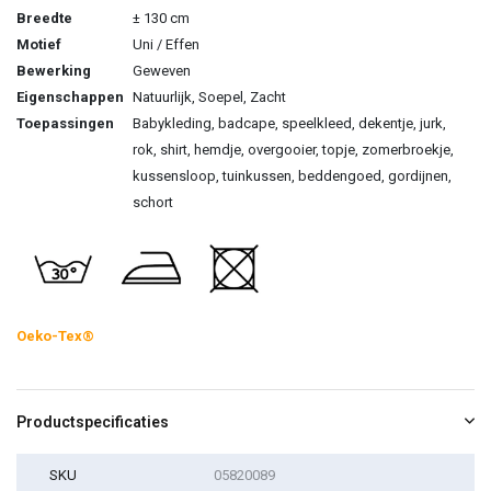
Breedte
± 130 cm
Motief
Uni / Effen
Bewerking
Geweven
Eigenschappen
Natuurlijk, Soepel, Zacht
Toepassingen
Babykleding, badcape, speelkleed, dekentje, jurk,
rok, shirt, hemdje, overgooier, topje, zomerbroekje,
kussensloop, tuinkussen, beddengoed, gordijnen,
schort
Oeko-Tex®
Productspecificaties
SKU
05820089