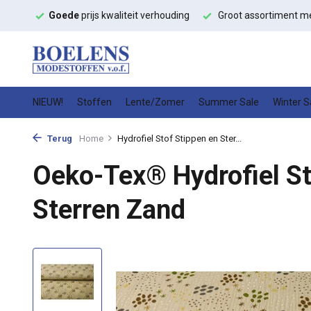
ffen
Goede
prijs kwaliteit verhouding
Groot assortiment m
NIEUW!
Stoffen
Lente/Zomer
Summer Sale
Winter S
Terug
Home
Hydrofiel Stof Stippen en Ster...
Oeko-Tex® Hydrofiel St
Sterren Zand