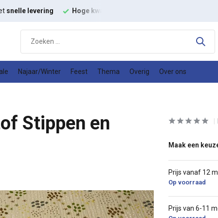
et
snelle levering
Hoge kwaliteit
modestoffen
Goede
prijs
ale
Najaar/Winter
Feest
Thema
Overig
Over ons
of Stippen en
Maak een keuz
Prijs vanaf 12 
Op voorraad
Prijs van 6-11 m