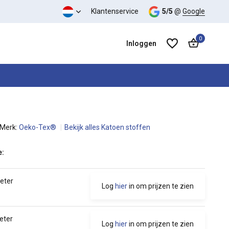
 kwaliteit verhouding
Klantenservice
5/5
@
Google
0
Inloggen
Merk:
Oeko-Tex®
Bekijk alles Katoen stoffen
Account aanmaken
Account aanmaken
e:
meter
Log
hier
in om prijzen te zien
eter
Log
hier
in om prijzen te zien