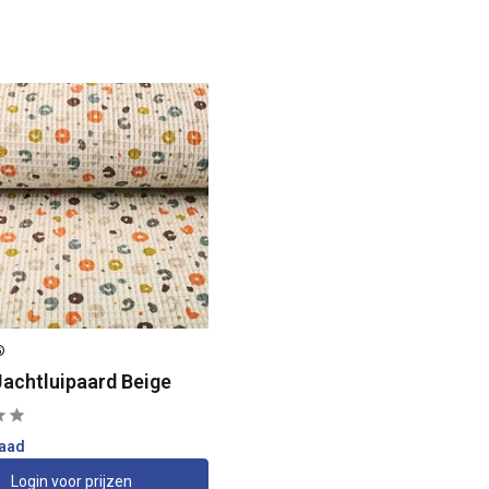
®
Jachtluipaard Beige
raad
Login voor prijzen