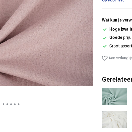
Op voorraad
Wat kun je ver
Hoge kwalit
Goede
prijs
Groot assor
Aan verlangli
Gerelatee