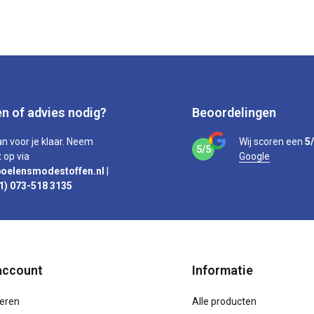
n of advies nodig?
Beoordelingen
an voor je klaar. Neem
Wij scoren een
5
5/5
 op via
Google
oelensmodestoffen.nl
|
1) 073-518 3135
account
Informatie
reren
Alle producten