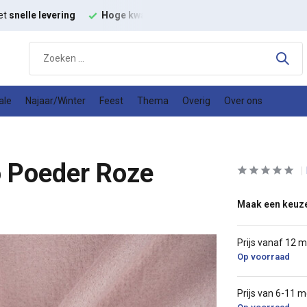
kwaliteit
modestoffen
Goede
prijs kwaliteit verhouding
ale
Najaar/Winter
Feest
Thema
Overig
Over ons
o Poeder Roze
Maak een keuz
Prijs vanaf 12 
Op voorraad
Prijs van 6-11 m