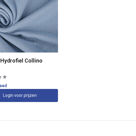
Hydrofiel Collino
raad
Login voor prijzen