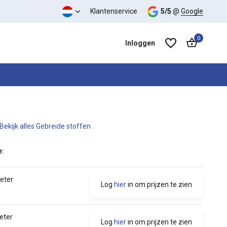
Klantenservice
5/5
@
Google
0
Inloggen
Bekijk alles Gebreide stoffen
Account aanmaken
Account aanmaken
e:
meter
Log
hier
in om prijzen te zien
eter
Log
hier
in om prijzen te zien