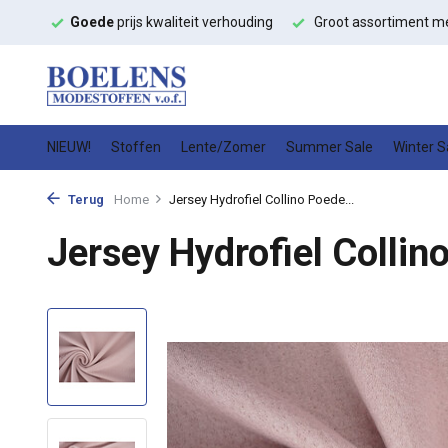
teit verhouding
Groot assortiment met
snelle levering
Hoge 
NIEUW!
Stoffen
Lente/Zomer
Summer Sale
Winter S
Terug
Home
Jersey Hydrofiel Collino Poede...
Jersey Hydrofiel Collin