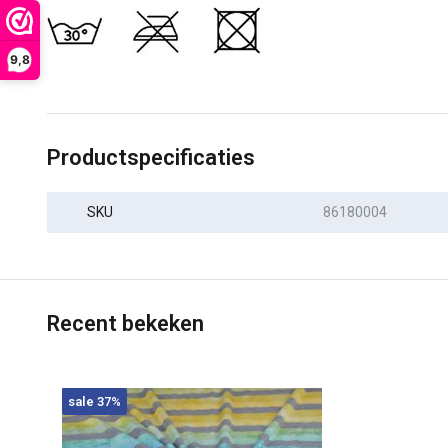
9,8
Productspecificaties
SKU
86180004
Recent bekeken
sale 37%