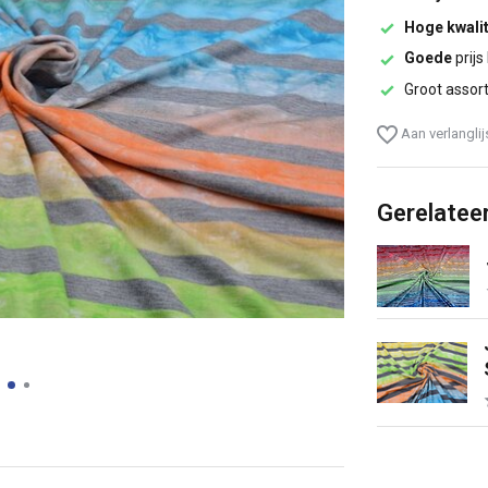
Hoge kwalit
Goede
prijs
Groot assor
Aan verlangli
Gerelatee