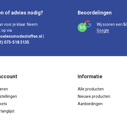
n of advies nodig?
Beoordelingen
an voor je klaar. Neem
Wij scoren een
5
5/5
 op via
Google
oelensmodestoffen.nl
|
1) 073-518 3135
account
Informatie
reren
Alle producten
stellingen
Nieuwe producten
ckets
Aanbiedingen
langlijst