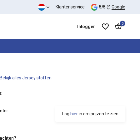
 kwaliteit verhouding
Klantenservice
5/5
@
Google
0
Inloggen
Bekijk alles Jersey stoffen
Account aanmaken
Account aanmaken
e:
meter
Log
hier
in om prijzen te zien
wachten?