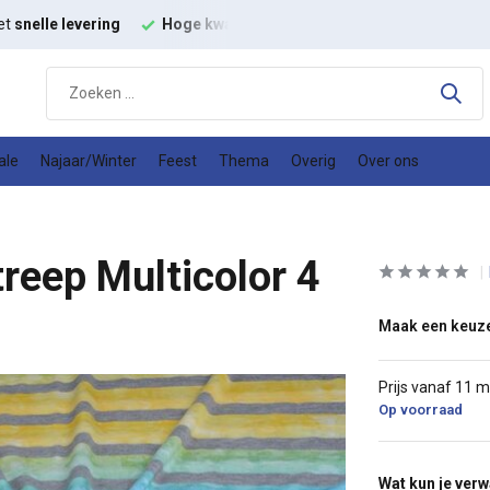
et
snelle levering
Hoge kwaliteit
modestoffen
Goede
prijs
ale
Najaar/Winter
Feest
Thema
Overig
Over ons
reep Multicolor 4
Maak een keuz
Prijs vanaf 11 
Op voorraad
Wat kun je ver