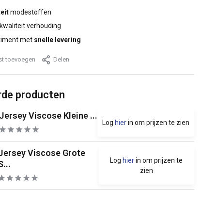
eit
modestoffen
 kwaliteit verhouding
timent met
snelle levering
jst toevoegen
Delen
rde producten
Jersey Viscose Kleine ...
Log
hier
in om prijzen te zien
Jersey Viscose Grote
Log
hier
in om prijzen te
S...
zien