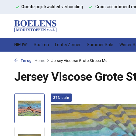
ffen
Goede
prijs kwaliteit verhouding
Groot assortiment m
NIEUW!
Stoffen
Lente/Zomer
Summer Sale
Winter S
Terug
Home
Jersey Viscose Grote Streep Mu...
Jersey Viscose Grote St
37% sale