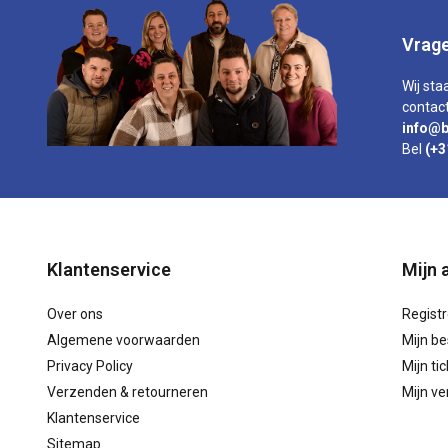
Vrage
Wij sta
contact
info@b
Bel
(+3
Klantenservice
Mijn 
Over ons
Regist
Algemene voorwaarden
Mijn be
Privacy Policy
Mijn ti
Verzenden & retourneren
Mijn ver
Klantenservice
Sitemap