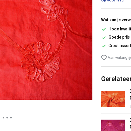
Op voorraad
Wat kun je ver
Hoge kwalit
Goede
prijs
Groot assor
Aan verlangli
Gerelatee