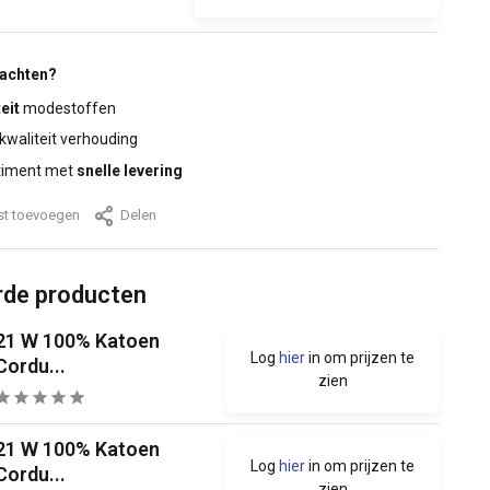
wachten?
eit
modestoffen
 kwaliteit verhouding
timent met
snelle levering
jst toevoegen
Delen
rde producten
21 W 100% Katoen
Log
hier
in om prijzen te
Cordu...
zien
21 W 100% Katoen
Log
hier
in om prijzen te
Cordu...
zien