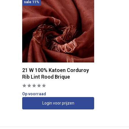
sale 11%
21 W 100% Katoen Corduroy
Rib Lint Rood Brique
Op voorraad
Login voor prijzen