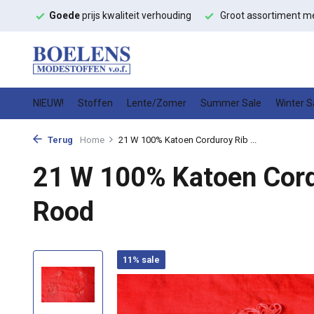
fen
Goede
prijs kwaliteit verhouding
Groot assortiment me
NIEUW!
Stoffen
Lente/Zomer
Summer Sale
Winter S
Terug
Home
21 W 100% Katoen Corduroy Rib ...
21 W 100% Katoen Cord
Rood
11% sale