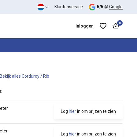
waliteit verhouding
Klantenservice
5/5
@
Google
0
Inloggen
Bekijk alles Corduroy / Rib
Account aanmaken
Account aanmaken
e:
meter
Log
hier
in om prijzen te zien
eter
Log
hier
in om prijzen te zien