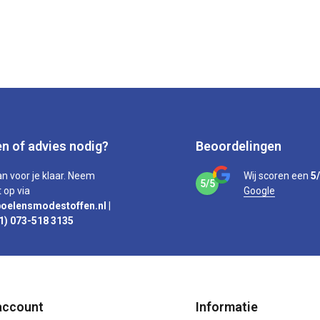
n of advies nodig?
Beoordelingen
an voor je klaar. Neem
Wij scoren een
5
5/5
 op via
Google
oelensmodestoffen.nl
|
1) 073-518 3135
account
Informatie