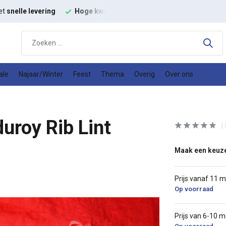
t
snelle levering
Hoge kwaliteit
modestoffen
Goede
prijs k
ale
Najaar/Winter
Feest
Thema
Overig
Over ons
uroy Rib Lint
Maak een keuz
Prijs vanaf 11 
Op voorraad
Prijs van 6-10 m