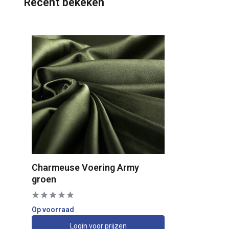
Recent bekeken
Charmeuse Voering Army
groen
Op voorraad
Login voor prijzen