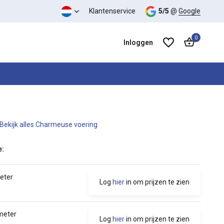
ing
Klantenservice
5/5
@
Google
0
Inloggen
Bekijk alles Charmeuse voering
Account aanmaken
Account aanmaken
e:
meter
Log
hier
in om prijzen te zien
 meter
Log
hier
in om prijzen te zien