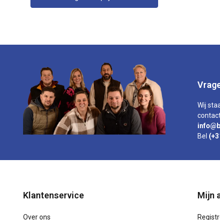
Vrage
Wij sta
contact
info@b
Bel
(+3
Klantenservice
Mijn 
Over ons
Regist