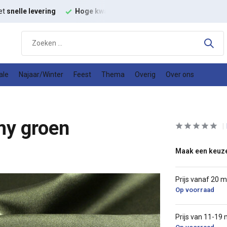
g
Hoge kwaliteit
modestoffen
Goede
prijs kwaliteit verhoud
ale
Najaar/Winter
Feest
Thema
Overig
Over ons
my groen
Maak een keuz
Prijs vanaf 20 
Op voorraad
Prijs van 11-19