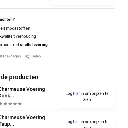
wachten?
eit
modestoffen
 kwaliteit verhouding
timent met
snelle levering
jst toevoegen
Delen
rde producten
Charmeuse Voering
Log
hier
in om prijzen te
Donk...
zien
Charmeuse Voering
Log
hier
in om prijzen te
Taup...
zien