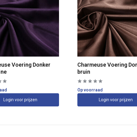
use Voering Donker
Charmeuse Voering Do
ine
bruin
raad
Op voorraad
Login voor prijzen
Login voor prijzen