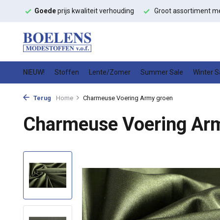
e
prijs kwaliteit verhouding
Groot assortiment met
snelle leverin
NIEUW!
Stoffen
Lente/Zomer
Summer Sale
Winter S
Terug
Home
Charmeuse Voering Army groen
Charmeuse Voering Ar