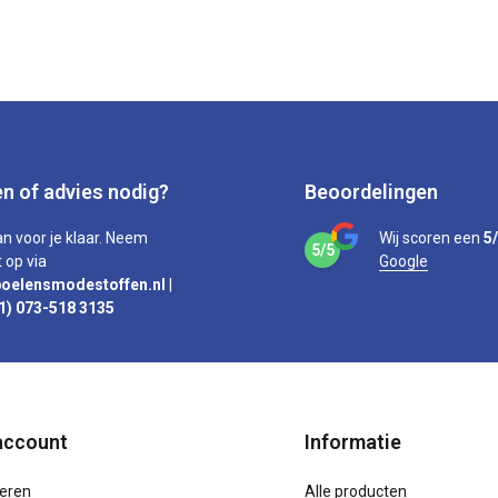
n of advies nodig?
Beoordelingen
an voor je klaar. Neem
Wij scoren een
5
5/5
 op via
Google
oelensmodestoffen.nl
|
1) 073-518 3135
account
Informatie
reren
Alle producten