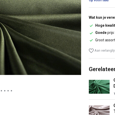
Op voorraad
Wat kun je ver
Hoge kwalit
Goede
prijs
Groot assor
Aan verlangli
Gerelatee